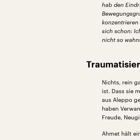
hab den Eindru
Bewegungsgrup
konzentrieren
sich schon: I
nicht so wahn
Traumatisie
Nichts, rein g
ist. Dass sie 
aus Aleppo gef
haben Verwand
Freude, Neugi
Ahmet hält ei