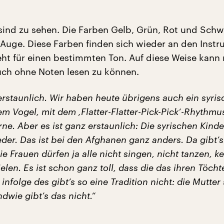
sind zu sehen. Die Farben Gelb, Grün, Rot und Schwa
s Auge. Diese Farben finden sich wieder an den Inst
eht für einen bestimmten Ton. Auf diese Weise kann
auch ohne Noten lesen zu können.
erstaunlich. Wir haben heute übrigens auch ein syris
em Vogel, mit dem ‚Flatter-Flatter-Pick-Pick‘-Rhythmu
rne. Aber es ist ganz erstaunlich: Die syrischen Kind
eder. Das ist bei den Afghanen ganz anders. Da gibt’s
Die Frauen dürfen ja alle nicht singen, nicht tanzen, ke
elen. Es ist schon ganz toll, dass die das ihren Töcht
infolge des gibt’s so eine Tradition nicht: die Mutter 
ndwie gibt’s das nicht.“