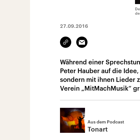
De
de
27.09.2016
Link
Email
kopieren/teilen
Während einer Sprechstund
Peter Hauber auf die Idee,
sondern mit ihnen Lieder z
Verein „MitMachMusik“ gr
Aus dem Podcast
Tonart