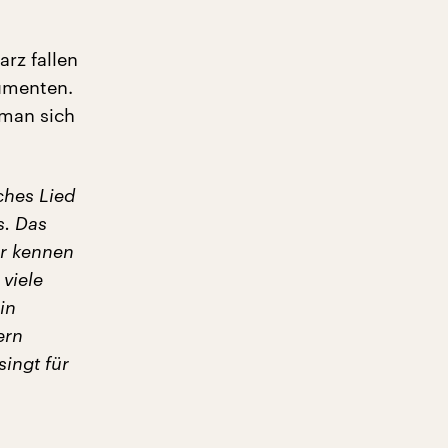
rz fallen
rumenten.
 man sich
ches Lied
s. Das
er kennen
 viele
in
ern
singt für