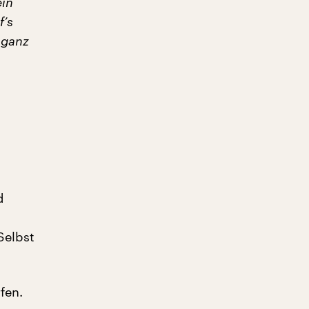
ein
f’s
 ganz
d
Selbst
fen.