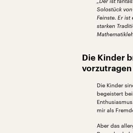
„Der ist fanta
Solostück von 
Feinste. Er is
starken Tradit
Mathematikleh
Die Kinder b
vorzutragen
Die Kinder sin
begeistert be
Enthusiasmus.
mir als Frem
Aber das aller