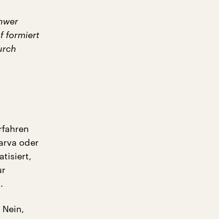
chwer
f formiert
urch
rfahren
Parva oder
tisiert,
ur
.
 Nein,