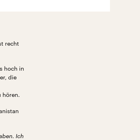
t recht
s hoch in
er, die
u hören.
anistan
aben. Ich