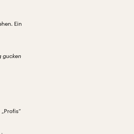
ehen. Ein
ag gucken
 „Profis“