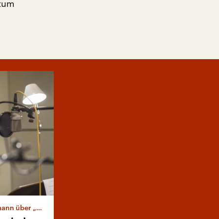
 zum
fessor Bernhardi“