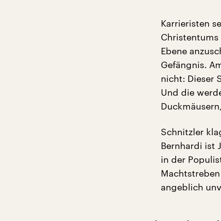
Karrieristen 
Christentums 
Ebene anzusch
Gefängnis. Am
nicht: Dieser 
Und die werde
Duckmäusern,
Schnitzler kl
Bernhardi ist 
in der Populi
Machtstreben 
angeblich un