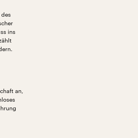
 des
scher
ss ins
zählt
dern.
chaft an,
nloses
ahrung