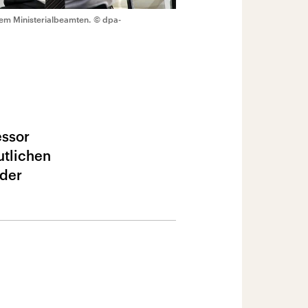
nem Ministerialbeamten.
© dpa-
essor
utlichen
 der