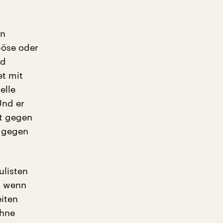
en
 böse oder
nd
et mit
elle
Und er
it gegen
e gegen
ulisten
n, wenn
eiten
ühne