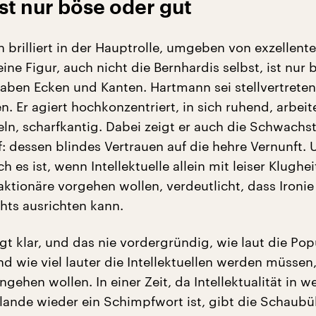
ist nur böse oder gut
 brilliert in der Hauptrolle, umgeben von exzellent
eine Figur, auch nicht die Bernhardis selbst, ist nur
 haben Ecken und Kanten. Hartmann sei stellvertrete
 Er agiert hochkonzentriert, in sich ruhend, arbeit
eln, scharfkantig. Dabei zeigt er auch die Schwachst
f: dessen blindes Vertrauen auf die hehre Vernunft. 
sch es ist, wenn Intellektuelle allein mit leiser Klughe
ktionäre vorgehen wollen, verdeutlicht, dass Ironi
ts ausrichten kann.
t klar, und das nie vordergründig, wie laut die Pop
nd wie viel lauter die Intellektuellen werden müsse
gehen wollen. In einer Zeit, da Intellektualität in w
ulande wieder ein Schimpfwort ist, gibt die Schaub