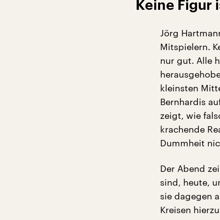
Keine Figur 
Jörg Hartmann
Mitspielern. K
nur gut. Alle
herausgehoben.
kleinsten Mitt
Bernhardis au
zeigt, wie fal
krachende Rea
Dummheit nich
Der Abend zeig
sind, heute, u
sie dagegen an
Kreisen hierz