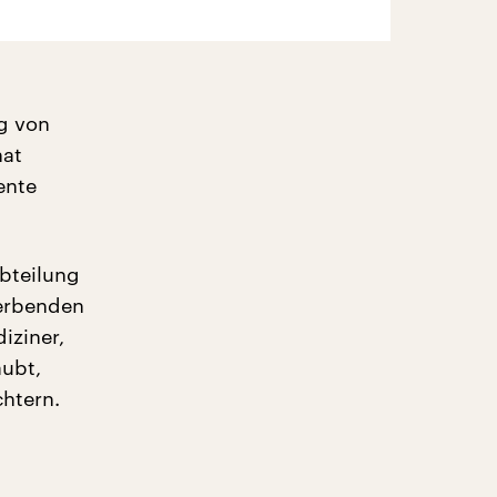
ng von
hat
ente
Abteilung
terbenden
iziner,
aubt,
chtern.