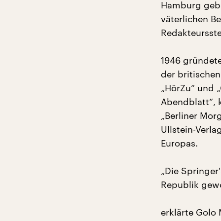
Hamburg gebor
väterlichen Be
Redakteursste
1946 gründete
der britische
„HörZu“ und 
Abendblatt“, 
„Berliner Mor
Ullstein-Verla
Europas.
„Die Springer
Republik gewo
erklärte Golo