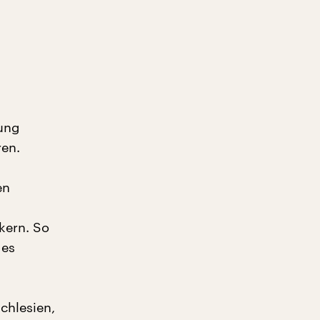
fung
ren.
en
kern. So
des
Schlesien,