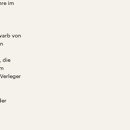
hre im
rwarb von
en
, die
am
 Verleger
der