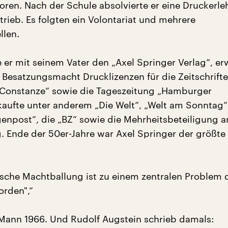
en. Nach der Schule absolvierte er eine Druckerle
trieb. Es folgten ein Volontariat und mehrere
llen.
 er mit seinem Vater den „Axel Springer Verlag“, e
n Besatzungsmacht Drucklizenzen für die Zeitschrift
„Constanze“ sowie die Tageszeitung „Hamburger
kaufte unter anderem „Die Welt“, „Welt am Sonntag“
genpost“, die „BZ“ sowie die Mehrheitsbeteiligung 
g. Ende der 50er-Jahre war Axel Springer der größte
'sche Machtballung ist zu einem zentralen Problem 
rden",“
 Mann 1966. Und Rudolf Augstein schrieb damals: