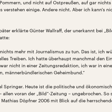
 Pommern, und nicht auf Ostpreußen, auf gar nichts
s verstehen einige. Andere nicht. Aber ich kann's ni
päter erklärte Günter Wallraff, der unerkannt bei „Bi
atte:
 nichts mehr mit Journalismus zu tun. Das ist, ich w
elles Treiben. Ich hatte überhaupt manchmal den Ei
h war nicht in einer Zeitungsredaktion, ich war in ei
en, männerbündlerischen Geheimbund.“
el Springer. Heute ist die politische und ökonomisc
 allen voran der „Bild“-Zeitung – ungebrochen. So s
 Mathias Döpfner 2006 mit Blick auf die herrschende