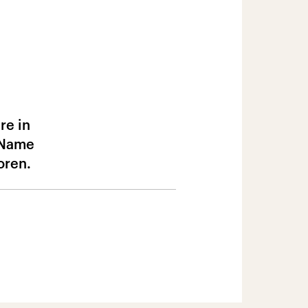
re in
 Name
oren.