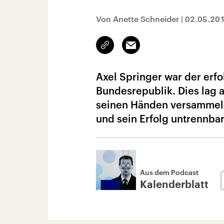
Von Anette Schneider
|
02.05.20
Link
Email
kopieren/teilen
Axel Springer war der erfo
Bundesrepublik. Dies lag 
seinen Händen versammeln 
und sein Erfolg untrennba
Aus dem Podcast
Kalenderblatt