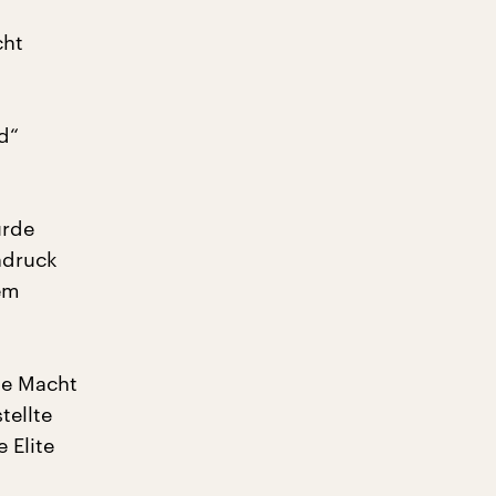
cht
ld“
ürde
ndruck
nem
he Macht
tellte
 Elite