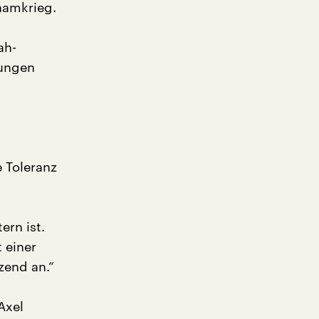
namkrieg.
ah-
tungen
 Toleranz
ern ist.
t einer
zend an.“
Axel