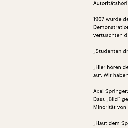
Autoritätshör
1967 wurde d
Demonstration
vertuschten d
„Studenten dr
„Hier hören d
auf. Wir habe
Axel Springer
Dass „Bild“ ge
Minorität von
„Haut dem Spr