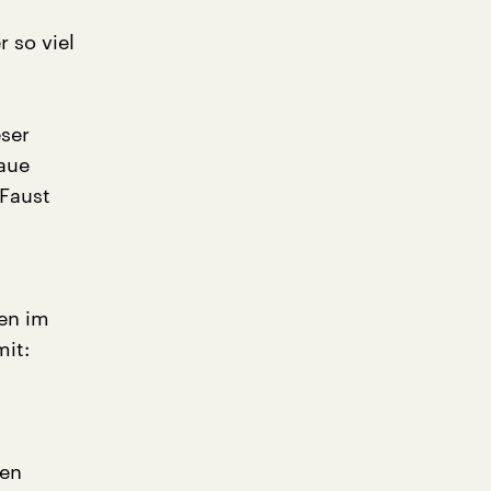
 so viel
eser
raue
 Faust
en im
mit:
gen