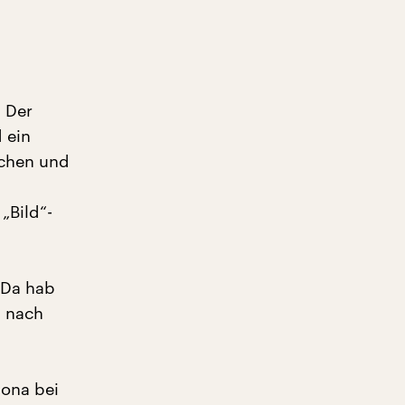
. Der
 ein
schen und
„Bild“-
 Da hab
d nach
tona bei