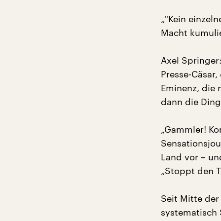
„"Kein einzeln
Macht kumulie
Axel Springer:
Presse-Cäsar, 
Eminenz, die 
dann die Dinge
„Gammler! Kom
Sensationsjou
Land vor – und
„Stoppt den Te
Seit Mitte de
systematisch 