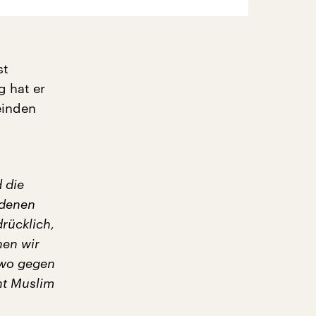
st
g hat er
einden
 die
edenen
rücklich,
nen wir
 wo gegen
ht Muslim