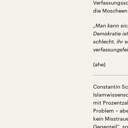
Verfassungssc
die Moscheen 
„Man kann sic
Demokratie ist
schlecht, ihr s
verfassungsfei
(ahe)
Constantin Sch
Islamwissensc
mit Prozentza
Problem – ab
kein Misstra
Gegenteil“, s