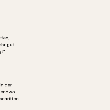
ffen,
ehr gut
gt“
in der
rgendwo
schritten