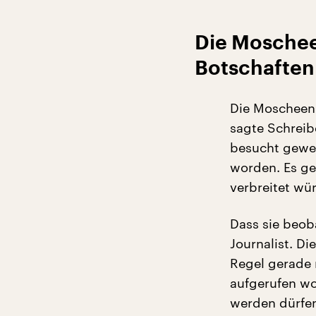
Die Moscheen
Botschaften
Die Moscheen s
sagte Schreibe
besucht gewes
worden. Es ge
verbreitet wü
Dass sie beob
Journalist. D
Regel gerade 
aufgerufen wo
werden dürfen