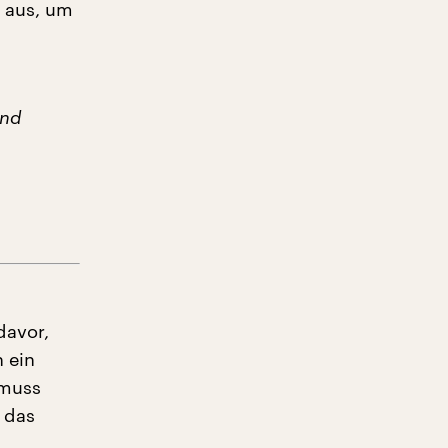
t aus, um
ind
davor,
 ein
 muss
 das