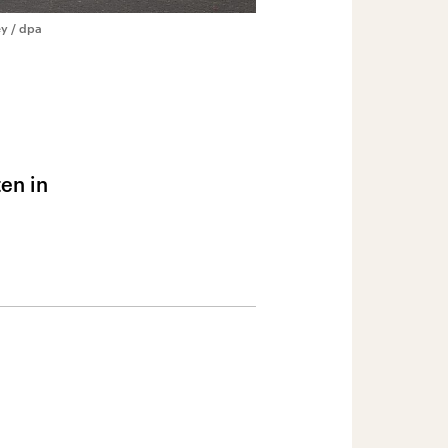
y / dpa
en in