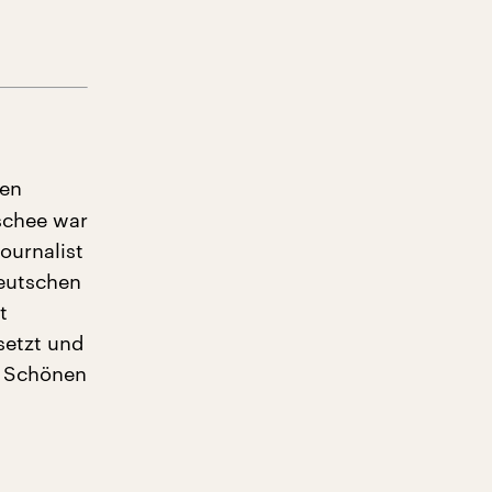
den
schee war
ournalist
deutschen
t
setzt und
“. Schönen