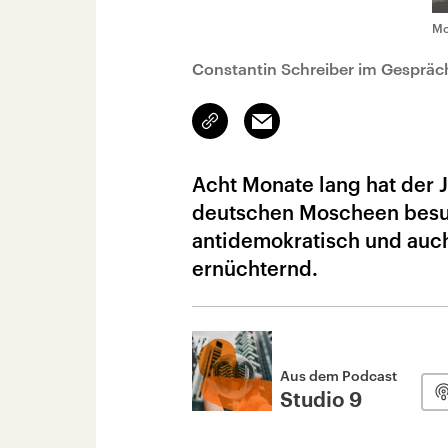
Mo
Constantin Schreiber im Gespräc
Link
Email
kopieren/teilen
Acht Monate lang hat der J
deutschen Moscheen besuch
antidemokratisch und auch 
ernüchternd.
Aus dem Podcast
Studio 9