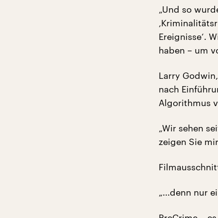
„Und so wurde
‚Kriminalität
Ereignisse‘. 
haben – um vo
Larry Godwin,
nach Einführu
Algorithmus vo
„Wir sehen se
zeigen Sie mir
Filmausschnit
„...denn nur e
PreCrime – es 