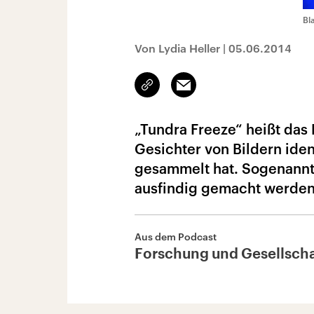
Bl
Von Lydia Heller
|
05.06.2014
Link
Email
kopieren/teilen
„Tundra Freeze“ heißt da
Gesichter von Bildern iden
gesammelt hat. Sogenannt
ausfindig gemacht werden
Aus dem Podcast
Forschung und Gesellscha