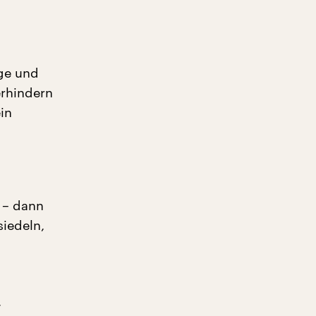
äge und
erhindern
in
 – dann
siedeln,
,