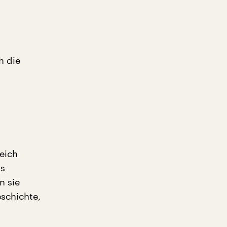
h die
eich
ls
n sie
eschichte,