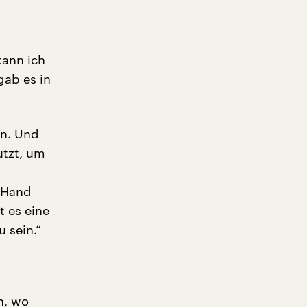
kann ich
gab es in
en. Und
utzt, um
e Hand
t es eine
 sein.“
n, wo