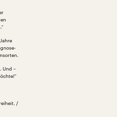
er
ten
.“
 Jahre
ognose-
ensorten.
. Und –
möchte!“
eiheit. /