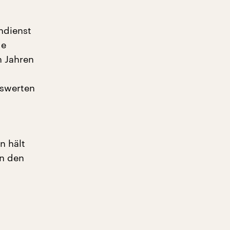
ndienst
de
n Jahren
uswerten
n hält
in den