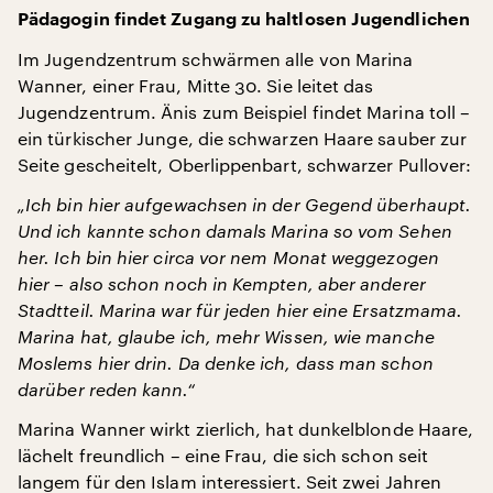
Pädagogin findet Zugang zu haltlosen Jugendlichen
Im Jugendzentrum schwärmen alle von Marina
Wanner, einer Frau, Mitte 30. Sie leitet das
Jugendzentrum. Änis zum Beispiel findet Marina toll –
ein türkischer Junge, die schwarzen Haare sauber zur
Seite gescheitelt, Oberlippenbart, schwarzer Pullover:
„Ich bin hier aufgewachsen in der Gegend
ü
berhaupt.
Und ich kannte schon damals Marina so vom Sehen
her. Ich bin hier circa vor nem Monat weggezogen
hier – also schon noch in Kempten, aber anderer
Stadtteil. Marina war f
ü
r jeden hier eine Ersatzmama.
Marina hat, glaube ich, mehr Wissen, wie manche
Moslems hier drin. Da denke ich, dass man schon
dar
ü
ber reden kann.“
Marina Wanner wirkt zierlich, hat dunkelblonde Haare,
lächelt freundlich – eine Frau, die sich schon seit
langem für den Islam interessiert. Seit zwei Jahren