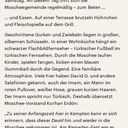
Samstag. An diesem Tag trifft sich die
Moscheegemeinde regelmäßig – zum Beten …
… und Essen. Auf einer Terrasse brutzeln Hühnchen
und Fleischspieße auf dem Grill.
Geschnittene Gurken und Zwiebeln liegen in großen,
silbernen Schüsseln. In einer Wohnküche hängt ein
schwarzer Flachbildfernseher – türkischer Fußball im
türkischen Fernsehen. Durch die Moschee laufen
Kinder, spielen fangen, kicken einen blauen
Gummiball durch die Gegend. Eine familiäre
Atmosphäre. Viele hier haben David G. und andere
Salafisten gekannt, auch der Imam, ein Mann im
roten Pullover, weißer Hose, grauen kurzen Haaren.
Der Imam spricht nur Türkisch. Deshalb übersetzt
Moschee-Vorstand Korhan Erdön:
„Zu seiner Anfangszeit hier in Kempten kann er sich
erinnern, dass dieser David hin und wieder in die
Moschee gekommen ist. Am Ramadan-Fest war er