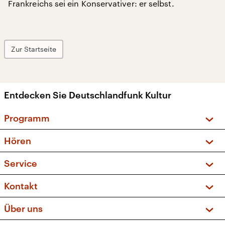
Frankreichs sei ein Konservativer: er selbst.
Zur Startseite
Entdecken Sie Deutschlandfunk Kultur
Programm
Vorschau und Rückschau
Hören
Sendungen und Podcasts
Livestream
Service
Musikliste
Frequenzen (UKW + DAB+)
FAQ
Kontakt
Kakadu – Das Kinderprogramm
Apps
Archiv
Hörerservice
Über uns
Newsletter
Social Media