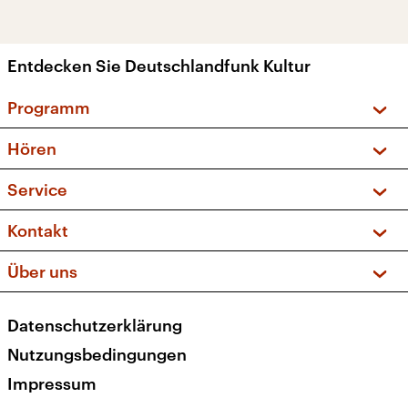
Entdecken Sie Deutschlandfunk Kultur
Programm
Vorschau und Rückschau
Hören
Sendungen und Podcasts
Livestream
Service
Musikliste
Frequenzen (UKW + DAB+)
FAQ
Kontakt
Kakadu – Das Kinderprogramm
Apps
Archiv
Hörerservice
Über uns
Newsletter
Social Media
Deutschlandradio
RSS
Datenschutzerklärung
Presse
Veranstaltungen
Nutzungsbedingungen
Karriere
Impressum
Transparenz