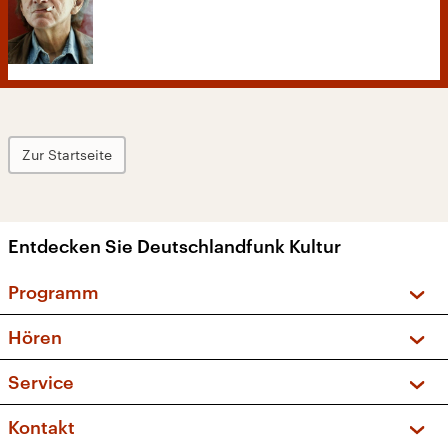
Zur Startseite
Entdecken Sie Deutschlandfunk Kultur
Programm
Vorschau und Rückschau
Hören
Sendungen und Podcasts
Livestream
Service
Musikliste
Frequenzen (UKW + DAB+)
FAQ
Kontakt
Kakadu – Das Kinderprogramm