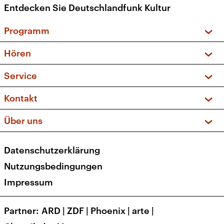
Entdecken Sie Deutschlandfunk Kultur
Programm
Vorschau und Rückschau
Hören
Sendungen und Podcasts
Livestream
Service
Musikliste
Frequenzen (UKW + DAB+)
FAQ
Kontakt
Kakadu – Das Kinderprogramm
Apps
Archiv
Hörerservice
Über uns
Newsletter
Social Media
Deutschlandradio
RSS
Datenschutzerklärung
Presse
Veranstaltungen
Nutzungsbedingungen
Karriere
Impressum
Transparenz
Korrekturen und Richtigstellungen
Partner
ARD
|
ZDF
|
Phoenix
|
arte
|
Barrierefreiheit