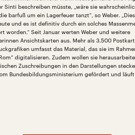
 Sinti beschreiben müsste, „wäre sie wahrscheinlic
ie barfuß um ein Lagerfeuer tanzt“, so Weber. „Dies
 heute und es ist definitiv durch ein solches Massen
ert worden.“ Seit Januar werten Weber und weitere
erinnen Ansichtskarten aus. Mehr als 3.500 Postkar
uckgrafiken umfasst das Material, das sie im Rahme
iRom“ digitalisieren. Zudem wollen sie herausarbeite
tischen Zuschreibungen in den Darstellungen stecke
vom Bundesbildungsministerium gefördert und läuft