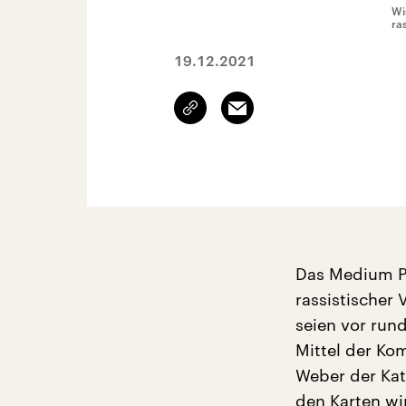
Wi
ra
19.12.2021
Link
Email
kopieren/teilen
Das Medium Po
rassistischer
seien vor run
Mittel der Ko
Weber der Kat
den Karten wi