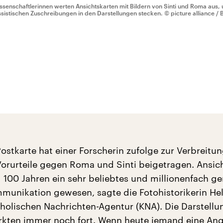
ssenschaftlerinnen werten Ansichtskarten mit Bildern von Sinti und Roma aus,
ssistischen Zuschreibungen in den Darstellungen stecken.
© picture alliance /
stkarte hat einer Forscherin zufolge zur Verbreitu
 Vorurteile gegen Roma und Sinti beigetragen. Ansic
d 100 Jahren ein sehr beliebtes und millionenfach g
mmunikation gewesen, sagte die Fotohistorikerin He
holischen Nachrichten-Agentur (KNA). Die Darstellu
rkten immer noch fort. Wenn heute jemand eine An