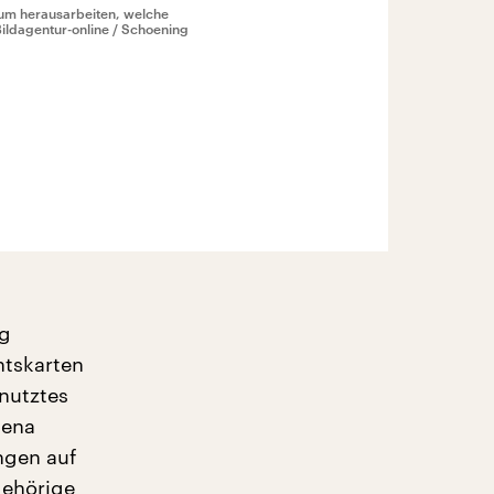
 um herausarbeiten, welche
 Bildagentur-online / Schoening
ng
htskarten
enutztes
lena
ngen auf
gehörige