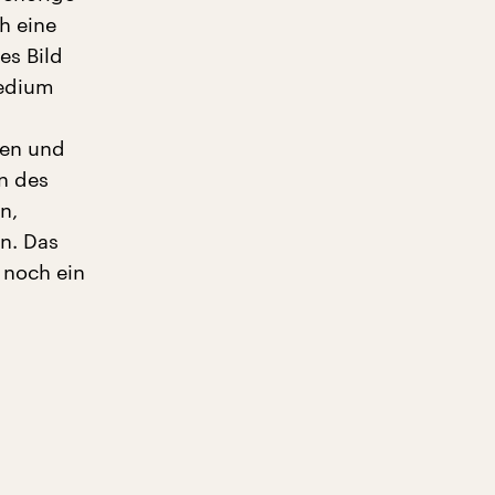
h eine
es Bild
medium
ten und
n des
n,
n. Das
 noch ein