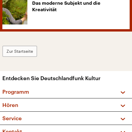
Das moderne Subjekt und die
Kreativität
Zur Startseite
Entdecken Sie Deutschlandfunk Kultur
Programm
Vorschau und Rückschau
Hören
Sendungen und Podcasts
Livestream
Service
Musikliste
Frequenzen (UKW + DAB+)
FAQ
Kontakt
Kakadu – Das Kinderprogramm