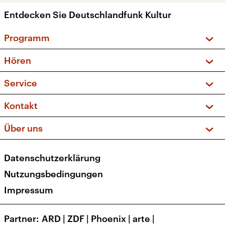
Entdecken Sie Deutschlandfunk Kultur
Programm
Vorschau und Rückschau
Hören
Sendungen und Podcasts
Livestream
Service
Musikliste
Frequenzen (UKW + DAB+)
FAQ
Kontakt
Kakadu – Das Kinderprogramm
Apps
Archiv
Hörerservice
Über uns
Newsletter
Social Media
Deutschlandradio
RSS
Datenschutzerklärung
Presse
Veranstaltungen
Nutzungsbedingungen
Karriere
Impressum
Transparenz
Korrekturen und Richtigstellungen
Partner
ARD
|
ZDF
|
Phoenix
|
arte
|