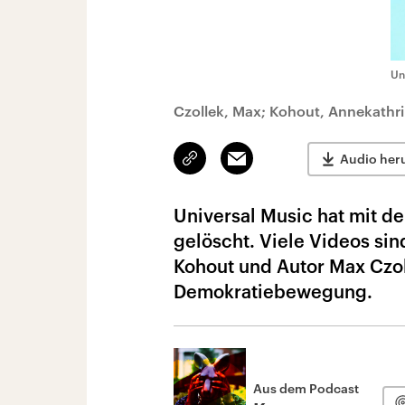
Un
Czollek, Max; Kohout, Annekathr
Link
Email
Audio her
kopieren/teilen
Universal Music hat mit d
gelöscht. Viele Videos si
Kohout und Autor Max Czol
Demokratiebewegung.
Aus dem Podcast