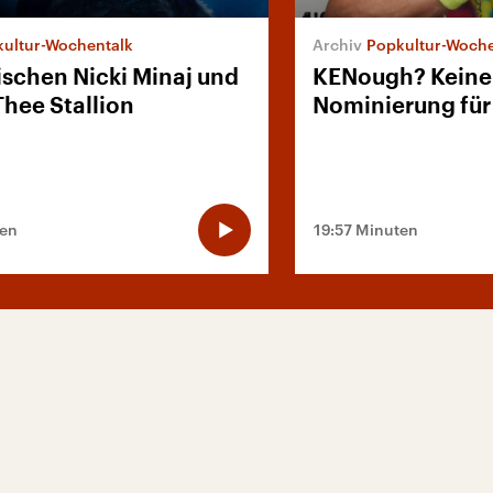
ultur-Wochentalk
Popkultur-Woche
ischen Nicki Minaj und
KENough? Keine
hee Stallion
Nominierung für
ten
19:57 Minuten