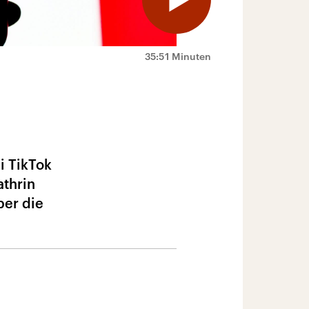
35:51 Minuten
i TikTok
athrin
ber die