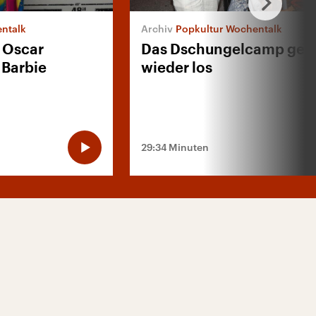
ntalk
Popkultur Wochentalk
 Oscar
Das Dschungelcamp geh
 Barbie
wieder los
29:34 Minuten