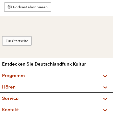
Podcast abonnieren
Zur Startseite
Entdecken Sie Deutschlandfunk Kultur
Programm
Vorschau und Rückschau
Hören
Sendungen und Podcasts
Livestream
Service
Musikliste
Frequenzen (UKW + DAB+)
FAQ
Kontakt
Kakadu – Das Kinderprogramm