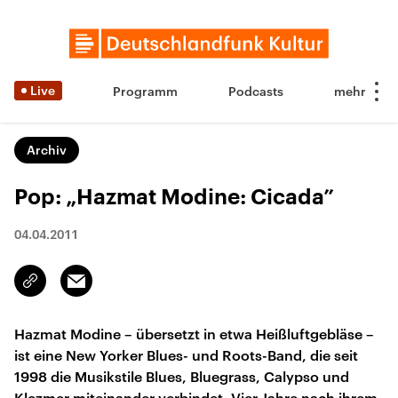
Live
Programm
Podcasts
Archiv
Pop: „Hazmat Modine: Cicada”
04.04.2011
Email
Link
kopieren/teilen
Hazmat Modine – übersetzt in etwa Heißluftgebläse –
ist eine New Yorker Blues- und Roots-Band, die seit
1998 die Musikstile Blues, Bluegrass, Calypso und
Klezmer miteinander verbindet. Vier Jahre nach ihrem