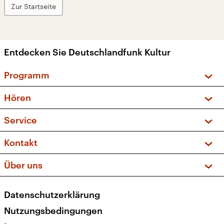
Zur Startseite
Entdecken Sie Deutschlandfunk Kultur
Programm
Vorschau und Rückschau
Hören
Sendungen und Podcasts
Livestream
Service
Musikliste
Frequenzen (UKW + DAB+)
FAQ
Kontakt
Kakadu – Das Kinderprogramm
Apps
Archiv
Hörerservice
Über uns
Newsletter
Social Media
Deutschlandradio
RSS
Datenschutzerklärung
Presse
Veranstaltungen
Nutzungsbedingungen
Karriere