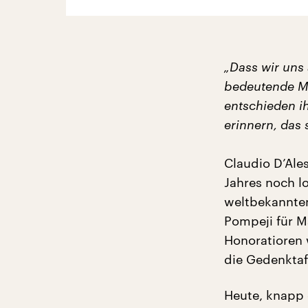
„Dass wir uns 
bedeutende Ma
entschieden i
erinnern, das
Claudio D’Ale
Jahres noch l
weltbekannten
Pompeji für M
Honoratioren 
die Gedenktaf
Heute, knapp e