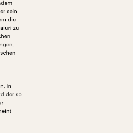
endem
er sein
lem die
aiuri zu
chen
ungen,
ischen
s
n, in
rd der so
ur
meint