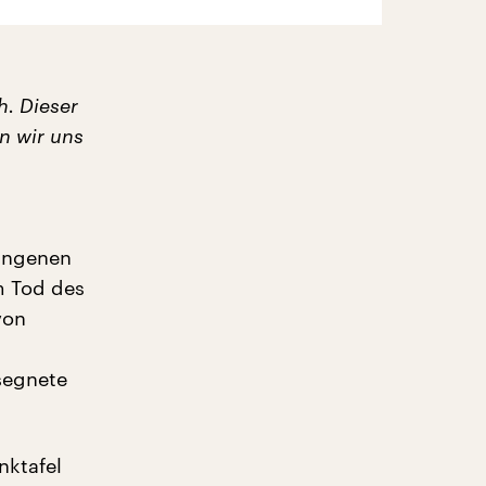
h. Dieser
n wir uns
u
gangenen
m Tod des
von
segnete
nktafel