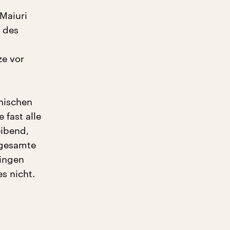
Maiuri
 des
ze vor
nischen
 fast alle
eibend,
 gesamte
ringen
s nicht.