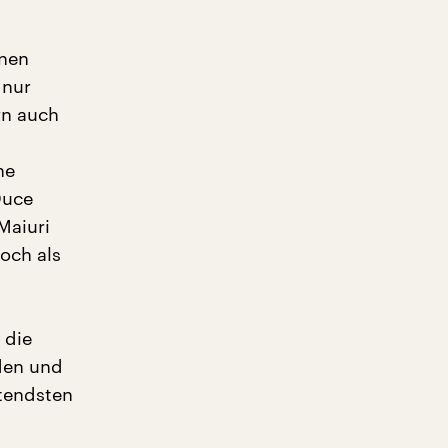
rnen
 nur
rn auch
he
Duce
Maiuri
doch als
 die
nden und
utendsten