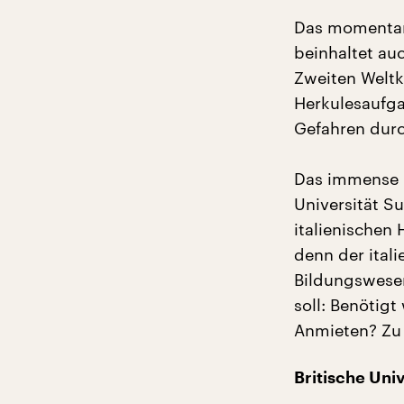
Das momentan
beinhaltet au
Zweiten Weltkr
Herkulesaufga
Gefahren durc
Das immense M
Universität Su
italienischen
denn der ital
Bildungswesen,
soll: Benötigt
Anmieten? Zu 
Britische Uni