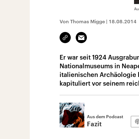
Au
Von Thomas Migge
|
18.08.2014
Link
Email
kopieren/teilen
Er war seit 1924 Ausgrabu
Nationalmuseums in Neape
italienischen Archäologie
kapituliert vor seinem rei
Aus dem Podcast
Fazit