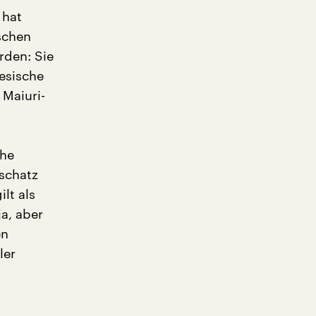
 hat
ischen
rden: Sie
esische
 Maiuri-
che
schatz
lt als
ja, aber
en
ler