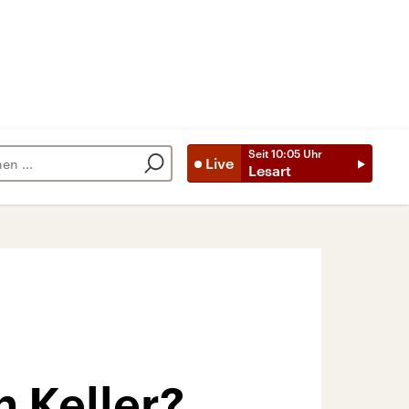
Seit
10:05
Uhr
Live
Lesart
 Keller?