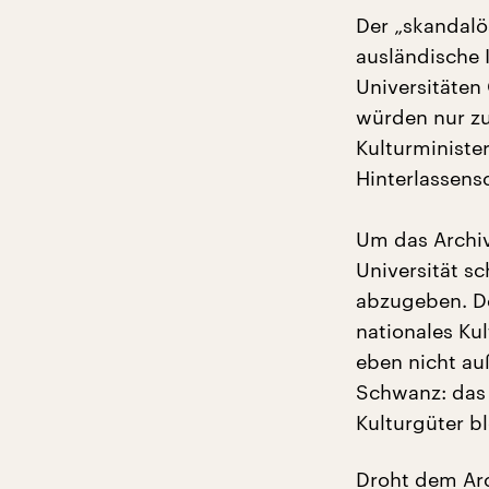
Der „skandalös
ausländische 
Universitäten
würden nur zu
Kulturministe
Hinterlassensc
Um das Archiv
Universität s
abzugeben. Do
nationales Kul
eben nicht au
Schwanz: das 
Kulturgüter b
Droht dem Arc