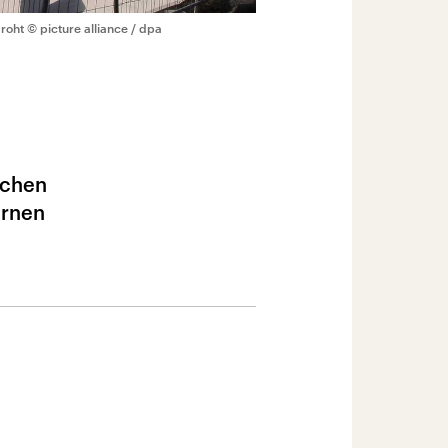
droht
© picture alliance / dpa
schen
ernen