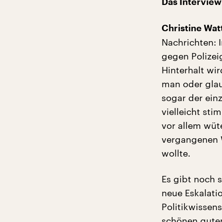
Das Interview
Christine Wat
Nachrichten: 
gegen Polizei
Hinterhalt wir
man oder glau
sogar der ein
vielleicht sti
vor allem wüt
vergangenen W
wollte.
Es gibt noch 
neue Eskalatio
Politikwissen
schönen guten