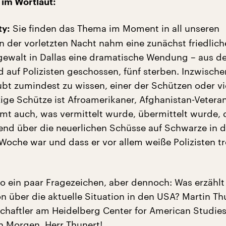
 im Wortlaut:
Sie finden das Thema im Moment in all unseren
ty:
In der vorletzten Nacht nahm eine zunächst friedli
gewalt in Dallas eine dramatische Wendung – aus 
d auf Polizisten geschossen, fünf sterben. Inzwisch
bt zumindest zu wissen, einer der Schützen oder vie
zige Schütze ist Afroamerikaner, Afghanistan-Veteran
mmt auch, was vermittelt wurde, übermittelt wurde, 
end über die neuerlichen Schüsse auf Schwarze in d
oche war und dass er vor allem weiße Polizisten tr
so ein paar Fragezeichen, aber dennoch: Was erzählt
n über die aktuelle Situation in den USA? Martin Thu
schaftler am Heidelberg Center for American Studies
 Morgen, Herr Thunert!