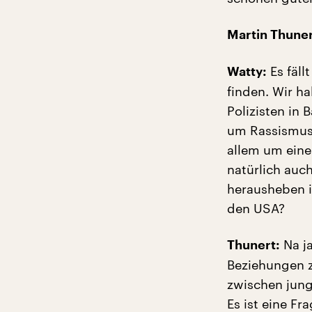
Martin Thuner
Es fäll
Watty:
finden. Wir h
Polizisten in 
um Rassismus,
allem um eine
natürlich au
herausheben 
den USA?
Na ja
Thunert:
Beziehungen z
zwischen jun
Es ist eine F