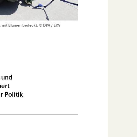
as, mit Blumen bedeckt.
© DPA / EPA
– und
nert
 Politik