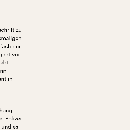
chrift zu
hemaligen
nfach nur
geht vor
geht
enn
nt in
ehung
 Polizei.
, und es