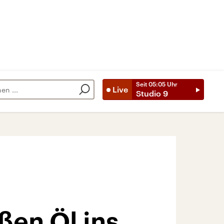
Seit
05:05
Uhr
Live
Studio 9
ßen Öl ins