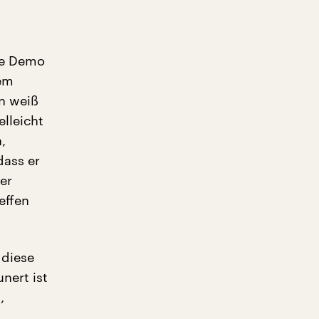
che Demo
dem
en weiß
lleicht
,
dass er
er
effen
 diese
nert ist
,