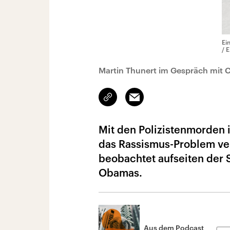
Ei
/ 
Martin Thunert im Gespräch mit C
Link
Email
kopieren/teilen
Mit den Polizistenmorden in
das Rassismus-Problem vers
beobachtet aufseiten der
Obamas.
Aus dem Podcast