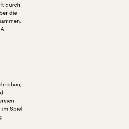
aft durch
ber die
zusammen,
SA
chreiben,
nd
ereien
 im Spiel
g