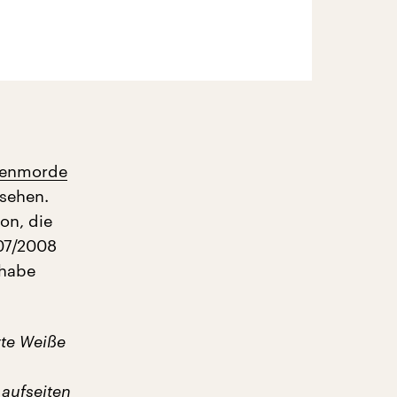
stenmorde
sehen.
on, die
07/2008
 habe
rte Weiße
 aufseiten