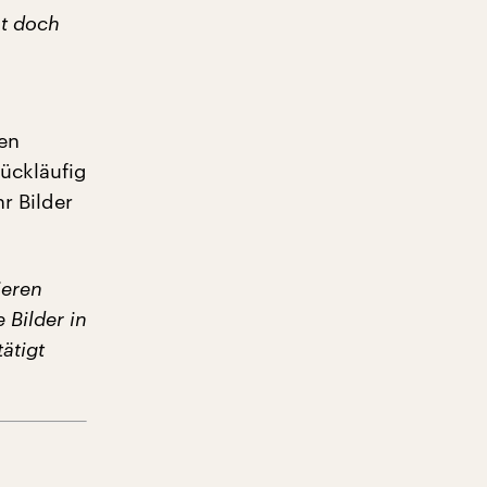
ht doch
ßen
rückläufig
r Bilder
ieren
 Bilder in
ätigt