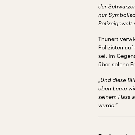
der Schwarzen
nur Symbolisc
Polizeigewalt
Thunert verwi
Polizisten au
sei. Im Gegen
über solche E
„Und diese Bil
eben Leute wie
seinem Hass au
wurde.“