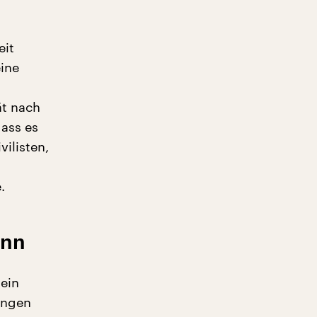
eit
ine
ät nach
ass es
ilisten,
.
ann
 ein
ungen