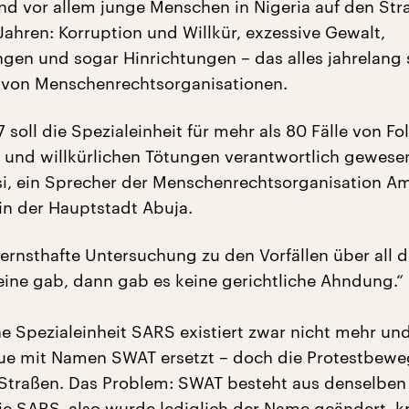
ind vor allem junge Menschen in Nigeria auf den Str
Jahren: Korruption und Willkür, exzessive Gewalt,
gen und sogar Hinrichtungen – das alles jahrelang
 von Menschenrechtsorganisationen.
7 soll die Spezialeinheit für mehr als 80 Fälle von Fol
und willkürlichen Tötungen verantwortlich gewesen
si, ein Sprecher der Menschenrechtsorganisation A
 in der Hauptstadt Abuja.
ernsthafte Untersuchung zu den Vorfällen über all d
ine gab, dann gab es keine gerichtliche Ahndung.“
ne Spezialeinheit SARS existiert zwar nicht mehr u
eue mit Namen SWAT ersetzt – doch die Protestbew
 Straßen. Das Problem: SWAT besteht aus denselben
e SARS, also wurde lediglich der Name geändert, kri