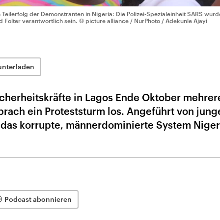
n Teilerfolg der Demonstranten in Nigeria: Die Polizei-Spezialeinheit SARS wurde
d Folter verantwortlich sein.
© picture alliance / NurPhoto / Adekunle Ajayi
unterladen
cherheitskräfte in Lagos Ende Oktober mehrer
rach ein Proteststurm los. Angeführt von jung
 das korrupte, männerdominierte System Niger
Podcast abonnieren