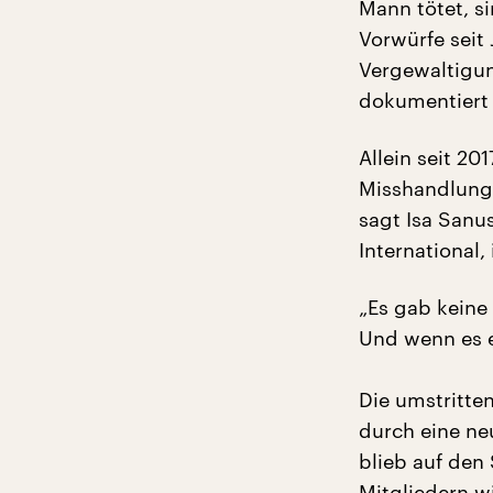
Mann tötet, s
Vorwürfe seit 
Vergewaltigun
dokumentiert
Allein seit 201
Misshandlung 
sagt Isa Sanu
International,
„Es gab keine 
Und wenn es e
Die umstritte
durch eine n
blieb auf den
Mitgliedern wi