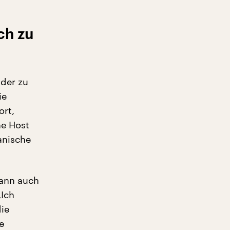
ch zu
 der zu
ie
ort,
he Host
anische
dann auch
„Ich
die
e