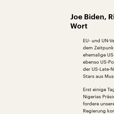
Joe Biden, 
Wort
EU- und UN-Ver
dem Zeitpunkt
ehemalige US-
ebenso US-Pop
der US-Late-N
Stars aus Mus
Erst einige T
Nigerias Präs
fordere unser
Regierung kon