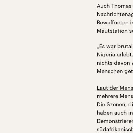
Auch Thomas w
Nachrichtenag
Bewaffneten 
Mautstation s
„Es war brutal
Nigeria erleb
nichts davon 
Menschen get
Laut der Mens
mehrere Mensc
Die Szenen, di
haben auch in
Demonstrieren
südafrikanisc