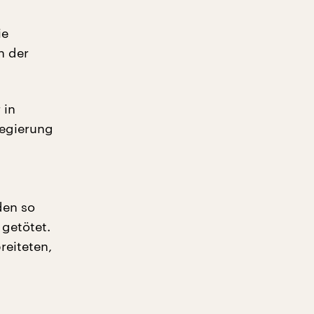
ie
n der
 in
Regierung
en so
getötet.
reiteten,