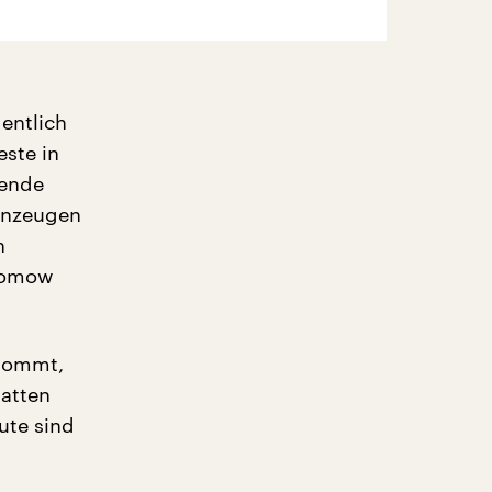
entlich
este in
rende
enzeugen
n
Owomow
 kommt,
hatten
ute sind