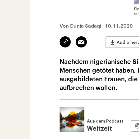
Ei
un
Von Dunja Sadaqi
|
10.11.2020
Link
Email
Audio her
kopieren/teilen
Nachdem nigerianische Si
Menschen getötet haben, b
ausgebildeten Frauen, die
aufbrechen wollen.
Aus dem Podcast
Weltzeit