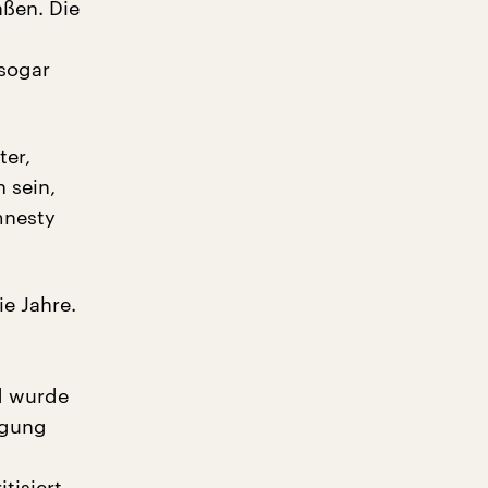
aßen. Die
 sogar
ter,
 sein,
mnesty
ie Jahre.
nd wurde
egung
tisiert