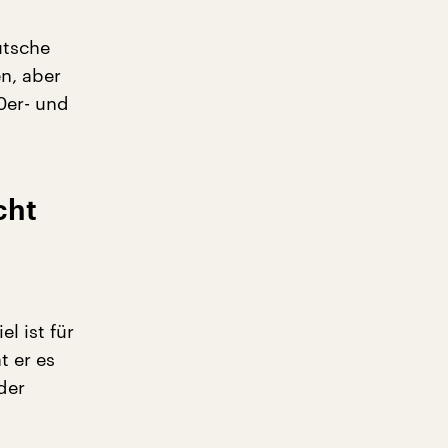
utsche
en, aber
0er- und
cht
l ist für
t er es
der