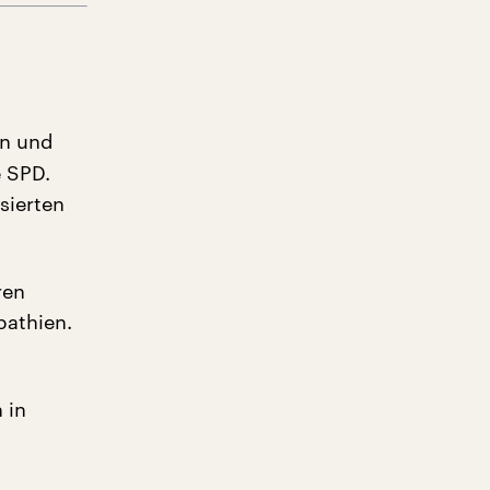
en und
e SPD.
sierten
ren
pathien.
 in