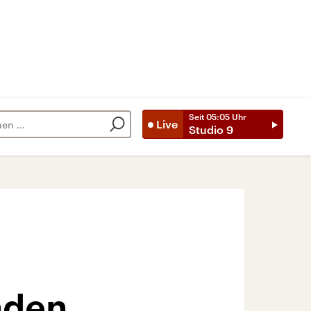
Seit
05:05
Uhr
Live
Studio 9
nden