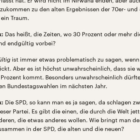
rfasst hat. Er wird nicht im Nirwana enden, aber auc
zukommen zu den alten Ergebnissen der 70er- und 
 ein Traum.
Das heißt, die Zeiten, wo 30 Prozent oder mehr d
k:
ind endgültig vorbei?
ltig
ist immer etwas problematisch zu sagen, wenn
ickt. Aber es ist höchst unwahrscheinlich, dass sie 
 Prozent kommt. Besonders unwahrscheinlich dürfte
ten Bundestagswahlen im nächsten Jahr.
Die SPD, so kann man es ja sagen, da schlagen zw
k:
ieser Partei. Es gibt die einen, die durch die Welt jet
nderen, die etwas anderes wollen. Wie bringt man de
usammen in der SPD, die alten und die neuen?