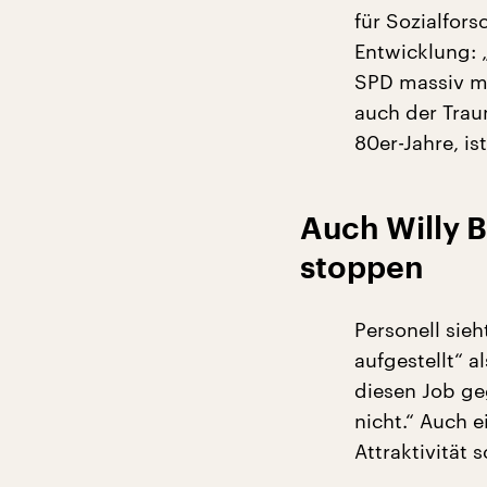
für Sozialfors
Entwicklung: „
SPD massiv mit
auch der Tra
80er-Jahre, is
Auch Willy 
stoppen
Personell sie
aufgestellt“ a
diesen Job geg
nicht.“ Auch 
Attraktivität 