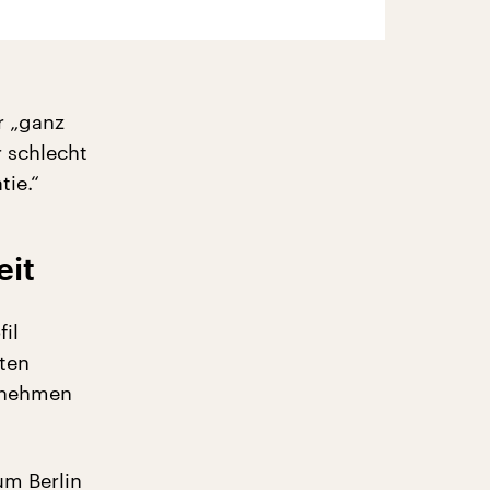
r „ganz
 schlecht
tie.“
eit
il
ten
rnehmen
um Berlin