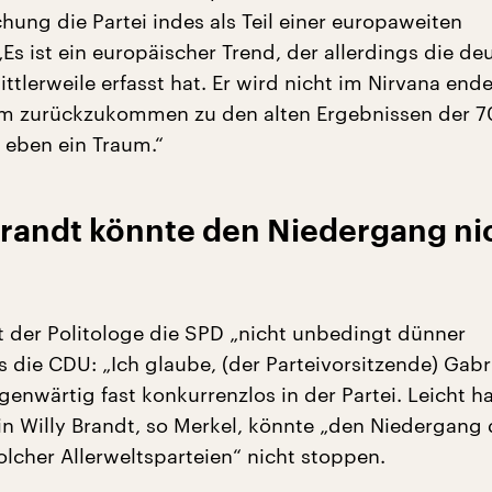
chung die Partei indes als Teil einer europaweiten
Es ist ein europäischer Trend, der allerdings die de
tlerweile erfasst hat. Er wird nicht im Nirvana end
um zurückzukommen zu den alten Ergebnissen der 7
t eben ein Traum.“
Brandt könnte den Niedergang ni
ht der Politologe die SPD „nicht unbedingt dünner
ls die CDU: „Ich glaube, (der Parteivorsitzende) Gabrie
enwärtig fast konkurrenzlos in der Partei. Leicht ha
ein Willy Brandt, so Merkel, könnte „den Niedergang 
solcher Allerweltsparteien“ nicht stoppen.