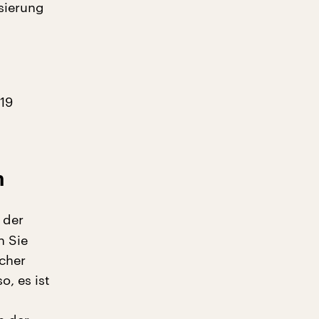
sierung
 19
n
g der
n Sie
cher
o, es ist