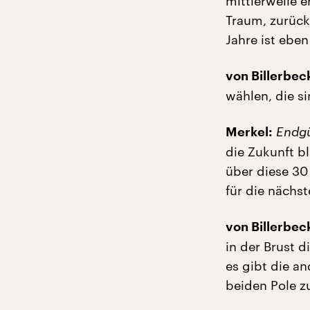
mittlerweile e
Traum, zurück
Jahre ist eben
von Billerbec
wählen, die s
Endgü
Merkel:
die Zukunft bl
über diese 30
für die nächs
von Billerbec
in der Brust d
es gibt die a
beiden Pole z