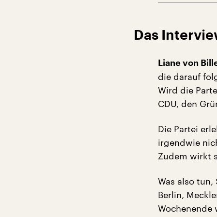
Das Intervie
Liane von Bil
die darauf fo
Wird die Part
CDU, den Grün
Die Partei erl
irgendwie nic
Zudem wirkt s
Was also tun,
Berlin, Meck
Wochenende wi