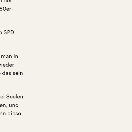
h der
80er-
ie SPD
 man in
wieder
 das sein
ei Seelen
ten, und
nn diese