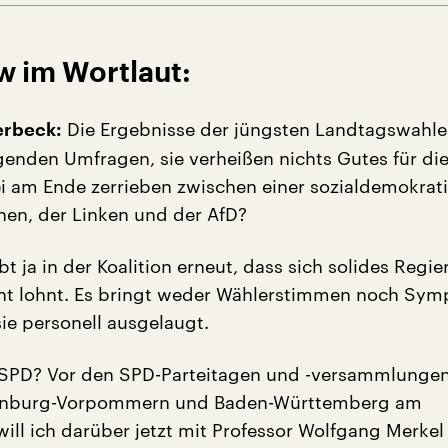
w im Wortlaut:
Die Ergebnisse der jüngsten Landtagswahl
lerbeck:
lgenden Umfragen, sie verheißen nichts Gutes für di
ei am Ende zerrieben zwischen einer sozialdemokrati
en, der Linken und der AfD?
ebt ja in der Koalition erneut, dass sich solides Regie
ht lohnt. Es bringt weder Wählerstimmen noch Sym
ie personell ausgelaugt.
 SPD? Vor den SPD-Parteitagen und -versammlungen
lenburg-Vorpommern und Baden-Württemberg am
ll ich darüber jetzt mit Professor Wolfgang Merkel