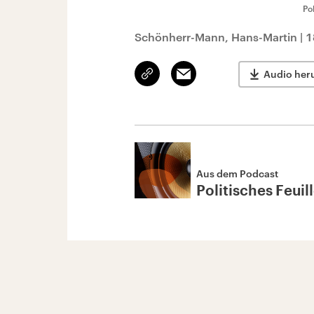
Po
Schönherr-Mann, Hans-Martin
|
1
Link
Email
Audio her
kopieren/teilen
Aus dem Podcast
Politisches Feuil