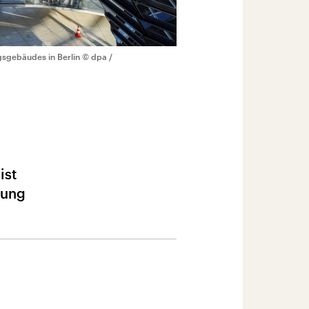
gsgebäudes in Berlin
© dpa /
ist
dung