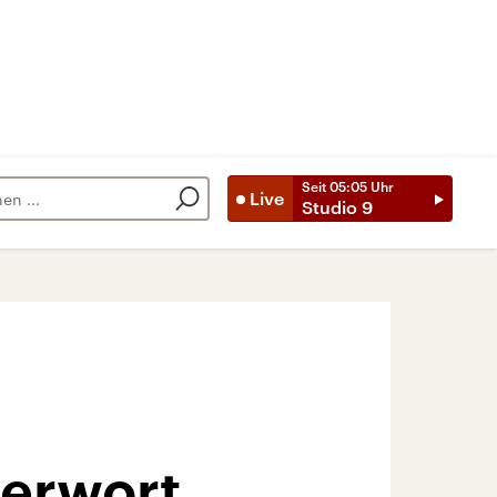
Seit
05:05
Uhr
Live
Studio 9
berwort