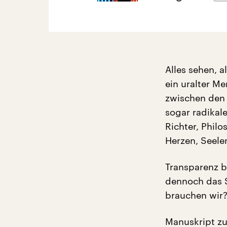
Alles sehen, a
ein uralter M
zwischen den 
sogar radikale
Richter, Philo
Herzen, Seele
Transparenz bl
dennoch das S
brauchen wir?
Manuskript z