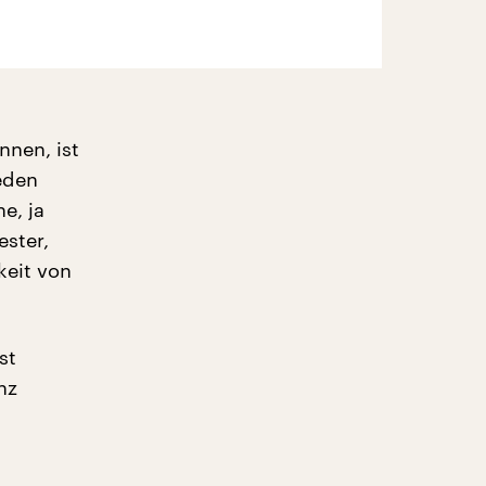
nnen, ist
eden
e, ja
ester,
keit von
st
nz
n