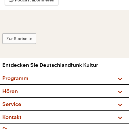
Zur Startseite
Entdecken Sie Deutschlandfunk Kultur
Programm
Vorschau und Rückschau
Hören
Sendungen und Podcasts
Livestream
Service
Musikliste
Frequenzen (UKW + DAB+)
FAQ
Kontakt
Kakadu – Das Kinderprogramm
Apps
Archiv
Hörerservice