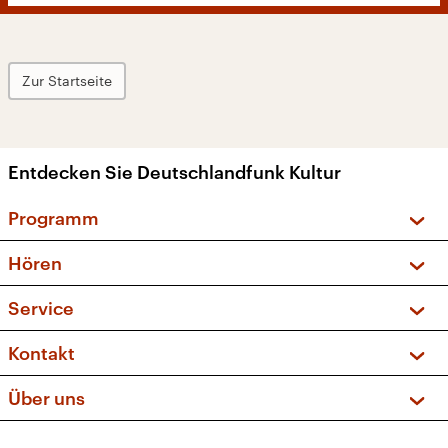
Zur Startseite
Entdecken Sie Deutschlandfunk Kultur
Programm
Vorschau und Rückschau
Hören
Sendungen und Podcasts
Livestream
Service
Musikliste
Frequenzen (UKW + DAB+)
FAQ
Kontakt
Kakadu – Das Kinderprogramm
Apps
Archiv
Hörerservice
Über uns
Newsletter
Social Media
Deutschlandradio
RSS