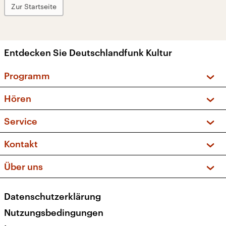
Zur Startseite
Entdecken Sie Deutschlandfunk Kultur
Programm
Vorschau und Rückschau
Hören
Sendungen und Podcasts
Livestream
Service
Musikliste
Frequenzen (UKW + DAB+)
FAQ
Kontakt
Kakadu – Das Kinderprogramm
Apps
Archiv
Hörerservice
Über uns
Newsletter
Social Media
Deutschlandradio
RSS
Datenschutzerklärung
Presse
Veranstaltungen
Nutzungsbedingungen
Karriere