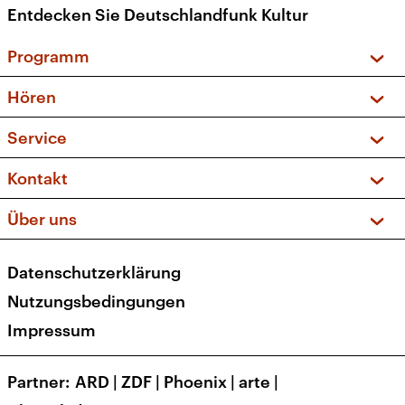
Entdecken Sie Deutschlandfunk Kultur
Programm
Vorschau und Rückschau
Hören
Sendungen und Podcasts
Livestream
Service
Musikliste
Frequenzen (UKW + DAB+)
FAQ
Kontakt
Kakadu – Das Kinderprogramm
Apps
Archiv
Hörerservice
Über uns
Newsletter
Social Media
Deutschlandradio
RSS
Datenschutzerklärung
Presse
Veranstaltungen
Nutzungsbedingungen
Karriere
Impressum
Transparenz
Korrekturen und Richtigstellungen
Partner
ARD
|
ZDF
|
Phoenix
|
arte
|
Barrierefreiheit