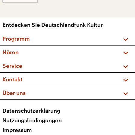
Entdecken Sie Deutschlandfunk Kultur
Programm
Vorschau und Rückschau
Hören
Sendungen und Podcasts
Livestream
Service
Musikliste
Frequenzen (UKW + DAB+)
FAQ
Kontakt
Kakadu – Das Kinderprogramm
Apps
Archiv
Hörerservice
Über uns
Newsletter
Social Media
Deutschlandradio
RSS
Datenschutzerklärung
Presse
Veranstaltungen
Nutzungsbedingungen
Karriere
Impressum
Transparenz