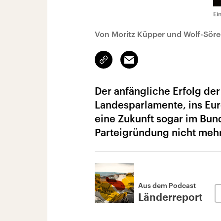
Ei
Von Moritz Küpper und Wolf-Söre
Link
Email
kopieren/teilen
Der anfängliche Erfolg der
Landesparlamente, ins Eu
eine Zukunft sogar im Bun
Parteigründung nicht mehr 
Aus dem Podcast
Länderreport