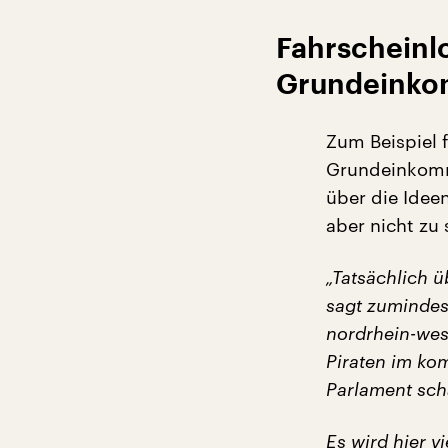
Fahrscheinl
Grundeink
Zum Beispiel 
Grundeinkomm
über die Idee
aber nicht zu
„Tatsächlich ü
sagt zumindest
nordrhein-wes
Piraten im ko
Parlament sch
Es wird hier 