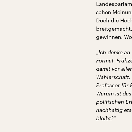
Landesparlame
sahen Meinung
Doch die Hoch
breitgemacht,
gewinnen. Wor
„Ich denke an 
Format. Frühze
damit vor alle
Wählerschaft, 
Professor für 
Warum ist das
politischen E
nachhaltig et
bleibt?“