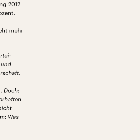
ng 2012
ozent.
icht mehr
rtei-
t und
rschaft,
n. Doch:
erhaften
nicht
em: Was