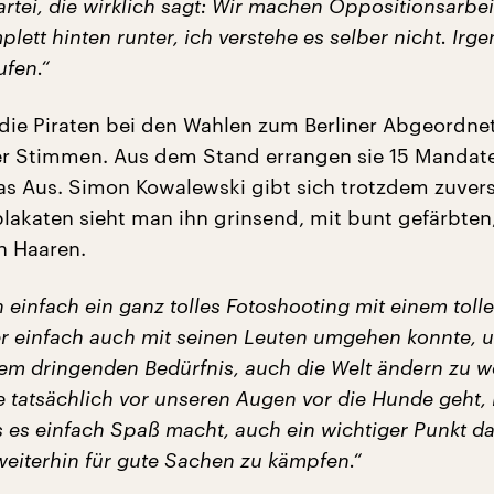
artei, die wirklich sagt: Wir machen Oppositionsarbeit,
lett hinten runter, ich verstehe es selber nicht. Irge
ufen.“
n die Piraten bei den Wahlen zum Berliner Abgeordn
er Stimmen. Aus dem Stand errangen sie 15 Mandate
as Aus. Simon Kowalewski gibt sich trotzdem zuversi
lakaten sieht man ihn grinsend, mit bunt gefärbten
n Haaren.
n einfach ein ganz tolles Fotoshooting mit einem toll
er einfach auch mit seinen Leuten umgehen konnte, 
sem dringenden Bedürfnis, auch die Welt ändern zu w
e tatsächlich vor unseren Augen vor die Hunde geht, 
s es einfach Spaß macht, auch ein wichtiger Punkt d
weiterhin für gute Sachen zu kämpfen.“