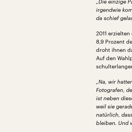
„Die einzige P
irgendwie komp
da schief gela
2011 erzielte
8,9 Prozent d
droht ihnen d
Auf den Wahlp
schulterlange
„Na, wir hatte
Fotografen, d
ist neben die
weil sie gerad
natürlich, das
bleiben. Und 