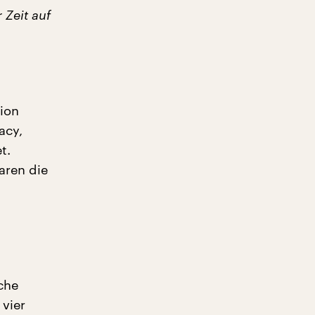
 Zeit auf
tion
acy,
t.
aren die
che
 vier