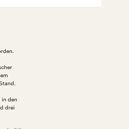
orden.
scher
 dem
Stand.
 in den
d drei