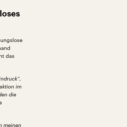
loses
gungslose
mand
nt das
indruck“,
raktion im
den die
s
an meinen