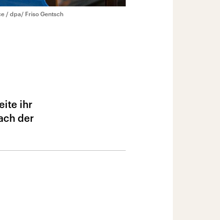
ce / dpa/ Friso Gentsch
ite ihr
ach der