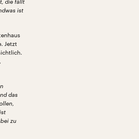
 die fällt
ndwas ist
etenhaus
. Jetzt
chtlich.
,
en
und das
ollen,
ist
abei zu