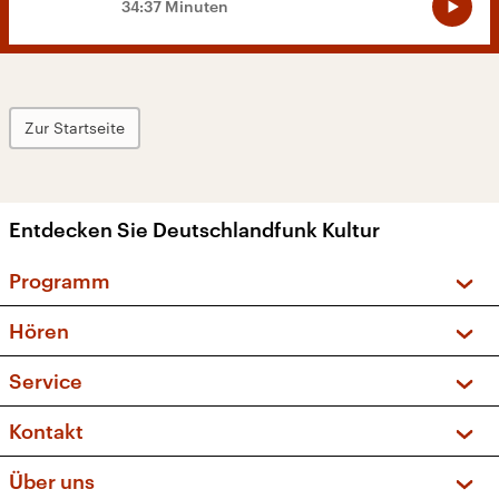
34:37 Minuten
Zur Startseite
Entdecken Sie Deutschlandfunk Kultur
Programm
Vorschau und Rückschau
Hören
Sendungen und Podcasts
Livestream
Service
Musikliste
Frequenzen (UKW + DAB+)
FAQ
Kontakt
Kakadu – Das Kinderprogramm
Apps
Archiv
Hörerservice
Über uns
Newsletter