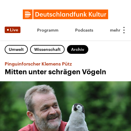
Live
Programm
Podcasts
Umwelt
Wissenschaft
Archiv
Pinguinforscher Klemens Pütz
Mitten unter schrägen Vögeln