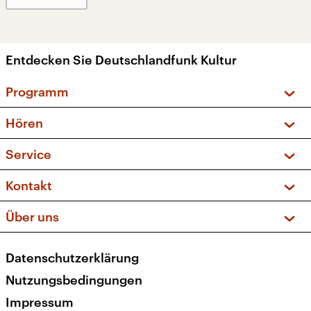
Entdecken Sie Deutschlandfunk Kultur
Programm
Vorschau und Rückschau
Hören
Sendungen und Podcasts
Livestream
Service
Musikliste
Frequenzen (UKW + DAB+)
FAQ
Kontakt
Kakadu – Das Kinderprogramm
Apps
Archiv
Hörerservice
Über uns
Newsletter
Social Media
Deutschlandradio
RSS
Datenschutzerklärung
Presse
Veranstaltungen
Nutzungsbedingungen
Karriere
Impressum
Transparenz