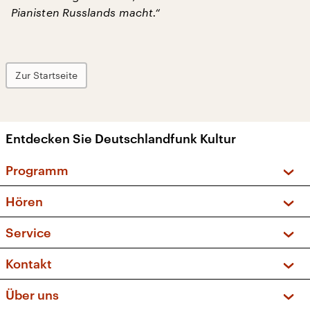
Pianisten Russlands macht.“
Zur Startseite
Entdecken Sie Deutschlandfunk Kultur
Programm
Vorschau und Rückschau
Hören
Sendungen und Podcasts
Livestream
Service
Musikliste
Frequenzen (UKW + DAB+)
FAQ
Kontakt
Kakadu – Das Kinderprogramm
Apps
Archiv
Hörerservice
Über uns
Newsletter