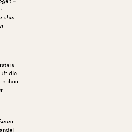
zogen –
u
e aber
ch
rstars
uft die
Stephen
er
ößeren
wandel