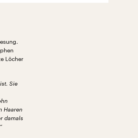
lesung.
tephen
ze Löcher
st. Sie
ohn
en Haaren
er damals
“