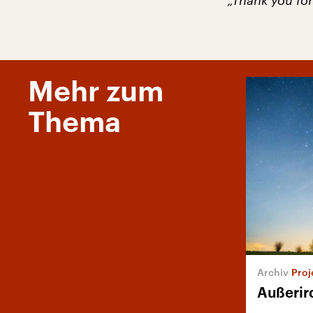
„Thank you for 
Mehr zum
Thema
Proj
Außerird