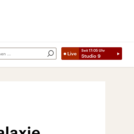
Seit
17:05
Uhr
Live
Studio 9
alaxie