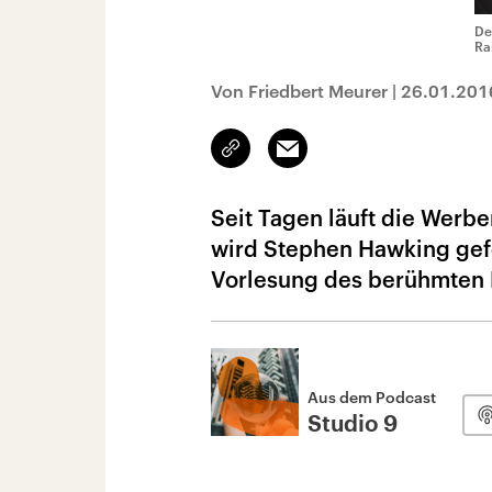
De
Ra
Von Friedbert Meurer
|
26.01.201
Link
Email
kopieren/teilen
Seit Tagen läuft die Werb
wird Stephen Hawking gefei
Vorlesung des berühmten P
Aus dem Podcast
Studio 9