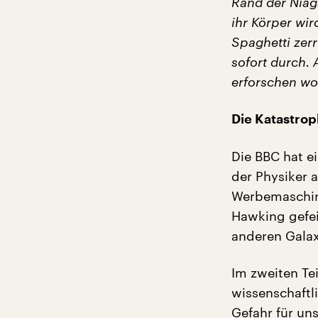
Rand der Niag
ihr Körper wir
Spaghetti zer
sofort durch.
erforschen wol
Die Katastro
Die BBC hat e
der Physiker a
Werbemaschine
Hawking gefei
anderen Galax
Im zweiten Te
wissenschaftl
Gefahr für un