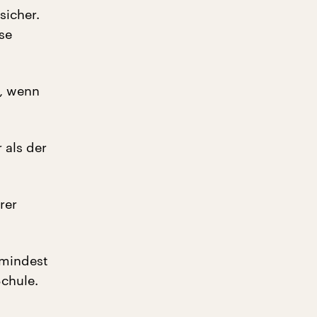
sicher.
se
t, wenn
 als der
rer
umindest
Schule.