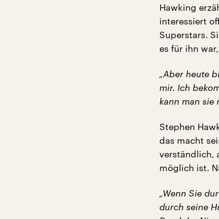
Hawking erzäh
interessiert o
Superstars. S
es für ihn wa
„Aber heute bi
mir. Ich bekom
kann man sie 
Stephen Hawki
das macht sein
verständlich, 
möglich ist. 
„Wenn Sie dur
durch seine Hü