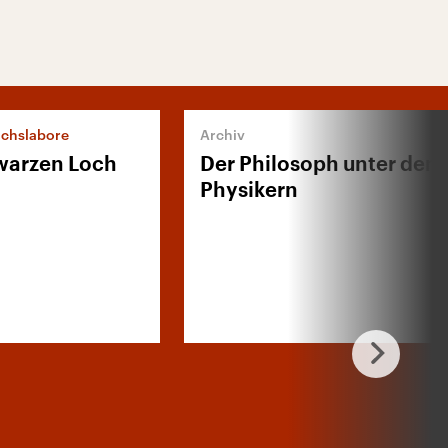
chslabore
warzen Loch
Der Philosoph unter den
Physikern