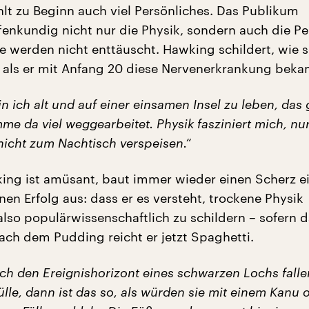
lt zu Beginn auch viel Persönliches. Das Publikum
ffenkundig nicht nur die Physik, sondern auch die P
ie werden nicht enttäuscht. Hawking schildert, wie
r, als er mit Anfang 20 diese Nervenerkrankung beka
n ich alt und auf einer einsamen Insel zu leben, das g
me da viel weggearbeitet. Physik fasziniert mich, nur
nicht zum Nachtisch verspeisen.“
ng ist amüsant, baut immer wieder einen Scherz e
en Erfolg aus: dass er es versteht, trockene Physik
also populärwissenschaftlich zu schildern – sofern 
Nach dem Pudding reicht er jetzt Spaghetti.
ch den Ereignishorizont eines schwarzen Lochs falle
lle, dann ist das so, als würden sie mit einem Kanu