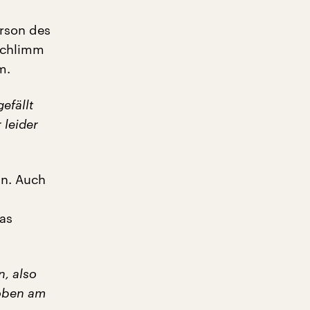
erson des
 schlimm
m.
efällt
 leider
in. Auch
das
n, also
 oben am