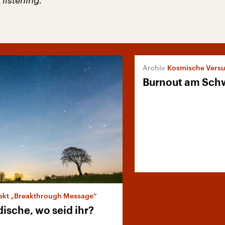
listening.“
Kosmische Versu
Burnout am Sch
ekt „Breakthrough Message“
ische, wo seid ihr?