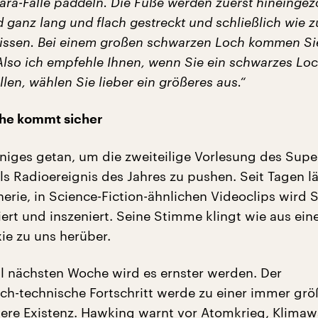
ara-Fälle paddeln. Die Füße werden zuerst hineinge
d ganz lang und flach gestreckt und schließlich wie z
rissen. Bei einem großen schwarzen Loch kommen Si
 Also ich empfehle Ihnen, wenn Sie ein schwarzes Lo
len, wählen Sie lieber ein größeres aus.“
phe kommt sicher
iniges getan, um die zweiteilige Vorlesung des Supe
ls Radioereignis des Jahres zu pushen. Seit Tagen lä
rie, in Science-Fiction-ähnlichen Videoclips wird 
ert und inszeniert. Seine Stimme klingt wie aus ein
ie zu uns herüber.
il nächsten Woche wird es ernster werden. Der
ich-technische Fortschritt werde zu einer immer gr
sere Existenz. Hawking warnt vor Atomkrieg, Klima