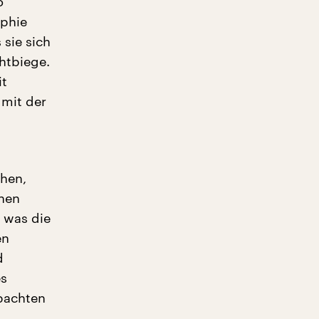
o
ophie
 sie sich
htbiege.
it
mit der
chen,
nen
 was die
en
d
es
bachten