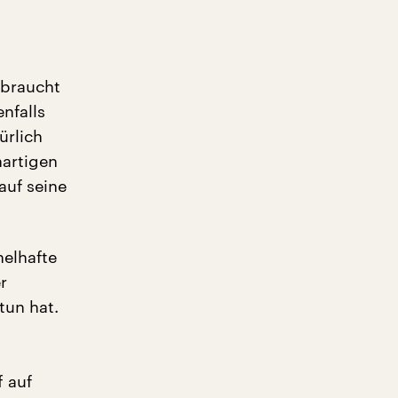
 braucht
nfalls
ürlich
nartigen
uf seine
helhafte
r
tun hat.
f auf