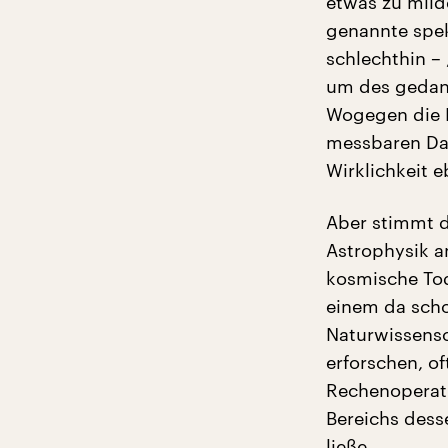
etwas zu milde
genannte speku
schlechthin – 
um des gedank
Wogegen die N
messbaren Dat
Wirklichkeit e
Aber stimmt d
Astrophysik a
kosmische To
einem da scho
Naturwissens
erforschen, o
Rechenoperati
Bereichs dess
ließe.