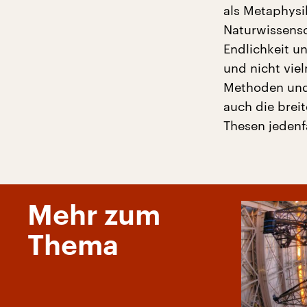
als Metaphysik
Naturwissensc
Endlichkeit u
und nicht vie
Methoden und
auch die brei
Thesen jedenfa
Mehr zum
Thema