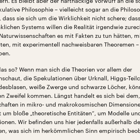
rn. Es bleibt aber der hartnäckige Vorwurf an die s
lative Philosophie – vielleicht sogar an die Philos
, dass sie sich um die Wirklichkeit nicht schere; dass
lichen Systems willen die Realität irgendwie zurec
aturwissenschaften es mit Fakten zu tun hätten, m
en, mit experimentell nachweisbaren Theoremen – 
ben.
as so? Wenn man sich die Theorien vor allem der
nschaut, die Spekulationen über Urknall, Higgs-Teil
desblasen, weiße Zwerge und schwarze Löcher, kön
n Zweifel kommen. Längst handelt es sich bei dem,
chaften in mikro- und makrokosmischen Dimension
ft um bloße „theoretische Entitäten“, um Modelle un
onen. Wir befinden uns hier jedenfalls außerhalb d
en, was sich im herkömmlichen Sinn empirisch beo