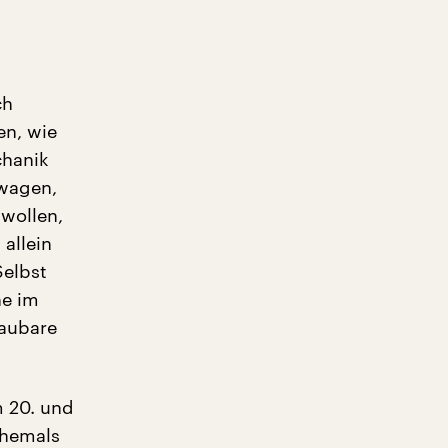
ch
en, wie
chanik
 wagen,
wollen,
allein
Selbst
ne im
haubare
m 20. und
ehemals