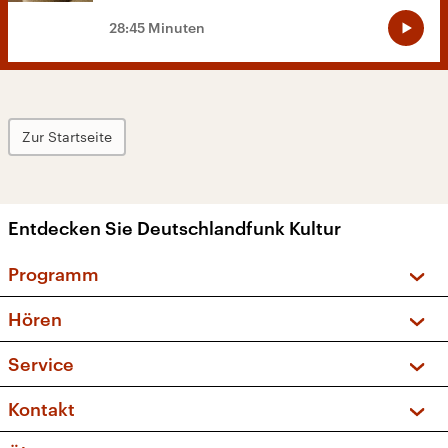
28:45 Minuten
Zur Startseite
Entdecken Sie Deutschlandfunk Kultur
Programm
Vorschau und Rückschau
Hören
Sendungen und Podcasts
Livestream
Service
Musikliste
Frequenzen (UKW + DAB+)
FAQ
Kontakt
Kakadu – Das Kinderprogramm
Apps
Archiv
Hörerservice