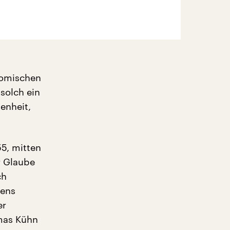
onomischen
 solch ein
enheit,
5, mitten
r Glaube
ch
bens
er
omas Kühn