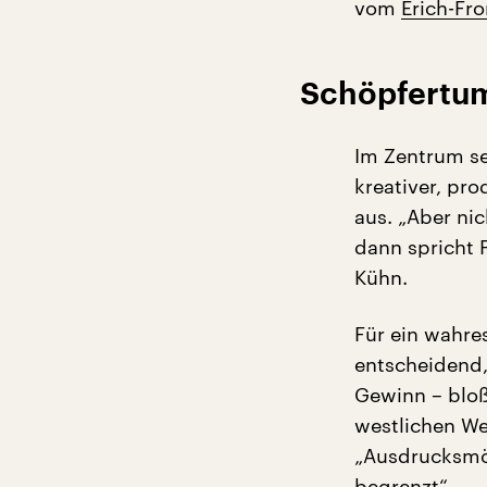
vom
Erich-Fr
Schöpfertum
Im Zentrum se
kreativer, pr
aus. „Aber nic
dann spricht 
Kühn.
Für ein wahre
entscheidend,
Gewinn – bloß
westlichen We
„Ausdrucksmög
begrenzt“.