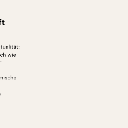
ft
ualität:
ach wie
“
omische
n