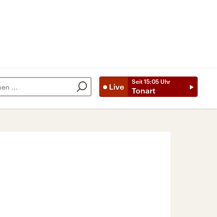
Seit
15:05
Uhr
Live
Tonart