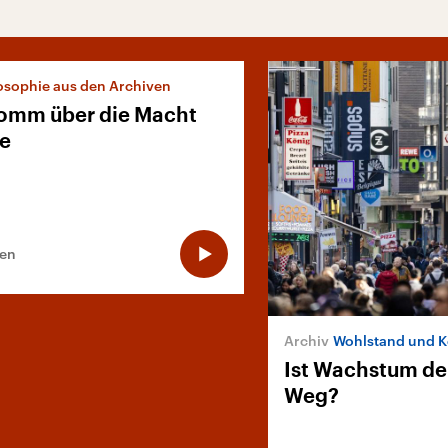
osophie aus den Archiven
romm über die Macht
be
ten
Wohlstand und 
Ist Wachstum der
Weg?