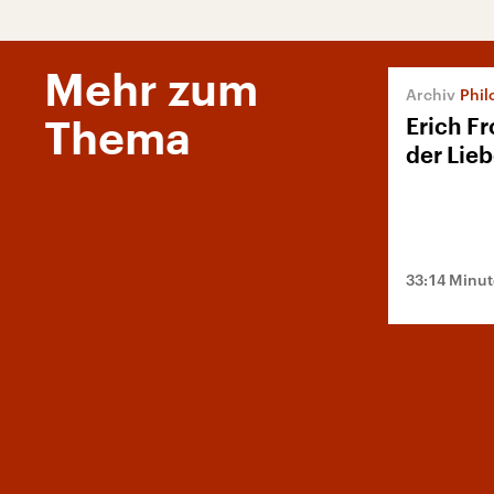
Mehr zum
Phil
Erich F
Thema
der Lie
33:14 Minu