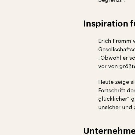
Inspiration 
Erich Fromm w
Gesellschafts
„Obwohl er sc
vor von größt
Heute zeige s
Fortschritt d
glücklicher“ 
unsicher und a
Unternehmen