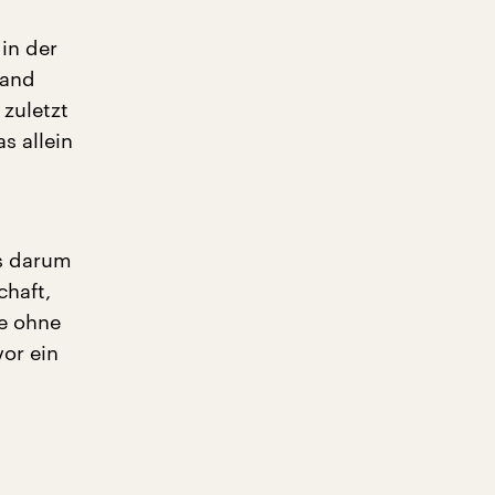
in der
tand
zuletzt
s allein
es darum
chaft,
e ohne
vor ein