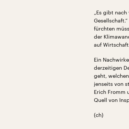
„Es gibt nach
Gesellschaft.
fürchten müss
der Klimawand
auf Wirtschaf
Ein Nachwirk
derzeitigen D
geht, welchen
jenseits von 
Erich Fromm u
Quell von Insp
(ch)