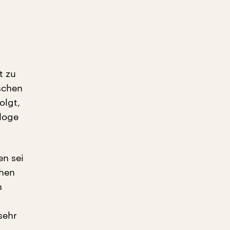
t zu
schen
olgt,
loge
en sei
chen
n
sehr