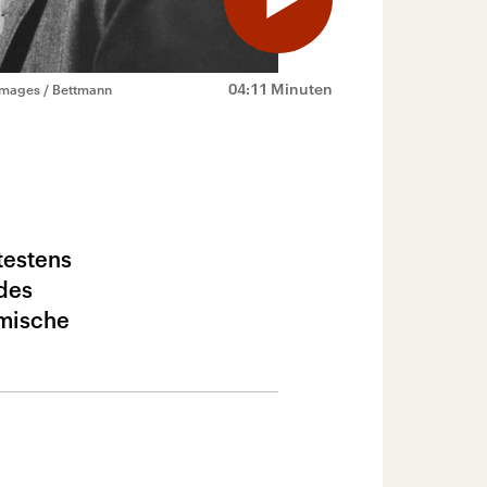
04:11 Minuten
Images / Bettmann
testens
 des
omische