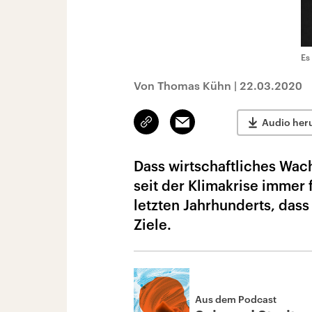
Es
Von Thomas Kühn
|
22.03.2020
Link
Email
Audio her
kopieren/teilen
Dass wirtschaftliches Wac
seit der Klimakrise immer
letzten Jahrhunderts, das
Ziele.
Aus dem Podcast