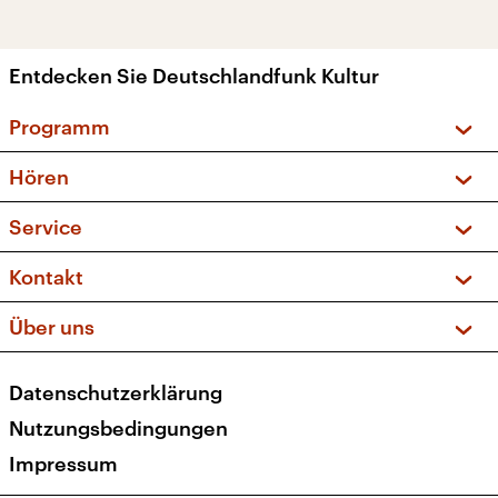
Entdecken Sie Deutschlandfunk Kultur
Programm
Vorschau und Rückschau
Hören
Sendungen und Podcasts
Livestream
Service
Musikliste
Frequenzen (UKW + DAB+)
FAQ
Kontakt
Kakadu – Das Kinderprogramm
Apps
Archiv
Hörerservice
Über uns
Newsletter
Social Media
Deutschlandradio
RSS
Datenschutzerklärung
Presse
Veranstaltungen
Nutzungsbedingungen
Karriere
Impressum
Transparenz