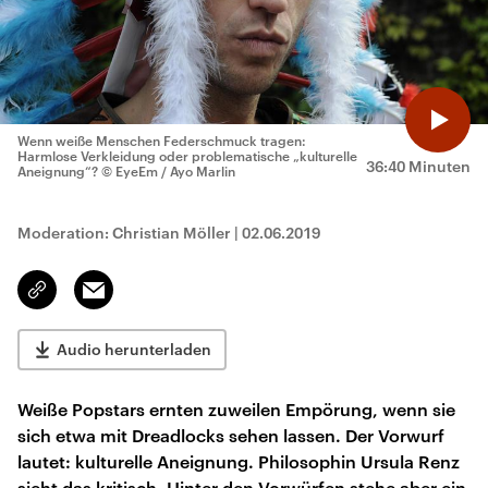
Wenn weiße Menschen Federschmuck tragen:
Harmlose Verkleidung oder problematische „kulturelle
36:40 Minuten
Aneignung“?
© EyeEm / Ayo Marlin
Moderation: Christian Möller
|
02.06.2019
Email
Link
kopieren/teilen
Audio herunterladen
Weiße Popstars ernten zuweilen Empörung, wenn sie
sich etwa mit Dreadlocks sehen lassen. Der Vorwurf
lautet: kulturelle Aneignung. Philosophin Ursula Renz
sieht das kritisch. Hinter den Vorwürfen stehe aber ein