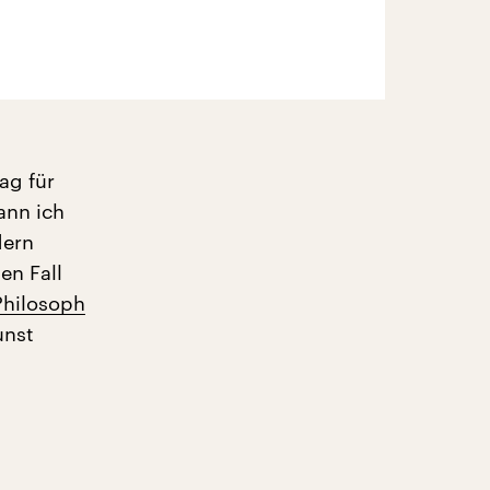
ag für
ann ich
dern
en Fall
Philosoph
unst