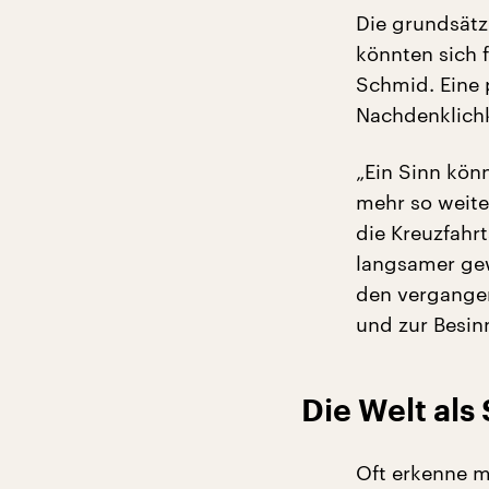
Die grundsätz
könnten sich 
Schmid. Eine p
Nachdenklichk
„Ein Sinn könn
mehr so weite
die Kreuzfahrt
langsamer gew
den vergange
und zur Besi
Die Welt al
Oft erkenne m