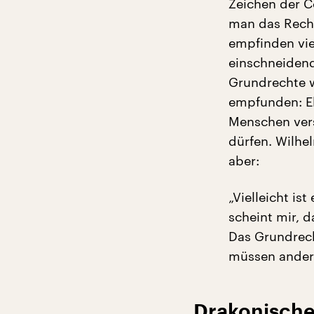
Zeichen der C
man das Recht
empfinden vie
einschneidend
Grundrechte 
empfunden: El
Menschen vers
dürfen. Wilh
aber:
„Vielleicht is
scheint mir, d
Das Grundrech
müssen ander
Drakonische 