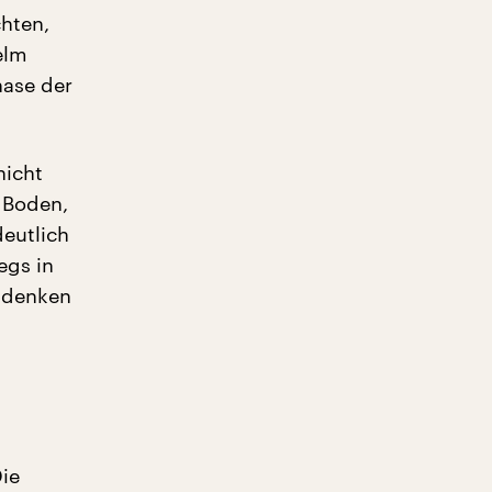
chten,
elm
hase der
nicht
 Boden,
deutlich
egs in
hdenken
Die