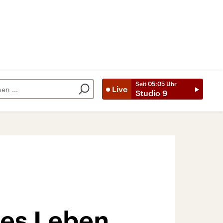
Seit
05:05
Uhr
Live
Studio 9
ges Leben