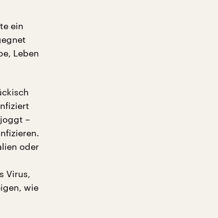
te ein
gegnet
be, Leben
ückisch
nfiziert
 joggt –
fizieren.
alien oder
 Virus,
eigen, wie