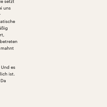
e setzt
ei uns
r
ratische
äßig
t,
 betreten
, mahnt
. Und es
ich ist.
 Da