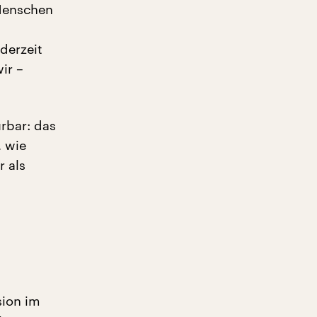
 Menschen
derzeit
ir –
rbar: das
, wie
 als
sion im