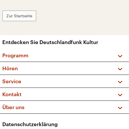
Zur Startseite
Entdecken Sie Deutschlandfunk Kultur
Programm
Vorschau und Rückschau
Hören
Sendungen und Podcasts
Livestream
Service
Musikliste
Frequenzen (UKW + DAB+)
FAQ
Kontakt
Kakadu – Das Kinderprogramm
Apps
Archiv
Hörerservice
Über uns
Newsletter
Social Media
Deutschlandradio
RSS
Datenschutzerklärung
Presse
Veranstaltungen