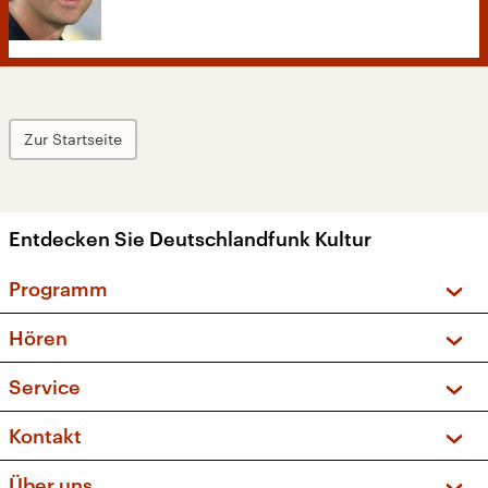
Zur Startseite
Entdecken Sie Deutschlandfunk Kultur
Programm
Vorschau und Rückschau
Hören
Sendungen und Podcasts
Livestream
Service
Musikliste
Frequenzen (UKW + DAB+)
FAQ
Kontakt
Kakadu – Das Kinderprogramm
Apps
Archiv
Hörerservice
Über uns