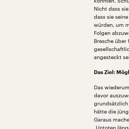
könnten. Schu
Nicht dass si
dass sie seine
würden, um ma
Folgen abzuwä
Bresche über 
gesellschaftli
angesteckt se
Das Ziel: Mögl
Das wiederum 
davor auszuwe
grundsätzlich
hätte die jün
Garaus machen
„Untoten länge