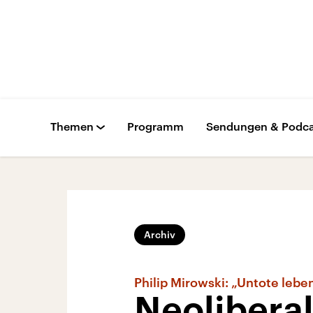
Themen
Programm
Sendungen & Podca
Archiv
Philip Mirowski: „Untote lebe
Neolibera