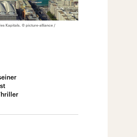
des Kapitals.
© picture-alliance /
seiner
st
hriller