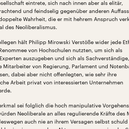
sellschaft eintrete, sich nach innen aber als elitär,
rachtend und feindselig gegenüber anderen Auffas
e doppelte Wahrheit, die er mit hehrem Anspruch ver
al des Neoliberalismus.
llegen hält Philipp Mirowski Verstöße wider jede Eth
 Renommee von Hochschulen nutzten, um sich als
xperten auszugeben und sich als Sachverständige,
 Mitarbeiter von Regierung, Parlament und Notenb
sen, dabei aber nicht offenlegten, wie sehr ihre
iche Arbeit privat von interessierten Unternehmen
erde.
erkmal sei folglich die hoch manipulative Vorgehen
würden Neoliberale an alles regulierende Kräfte des 
deswegen auch nie an ihrem Versagen selbst schuld 