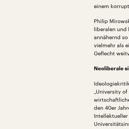
einem korrupt
Philip Mirowsk
liberalen und
annähernd so 
vielmehr als e
Geflecht weitv
Neoliberale s
Ideologiekrit
„University of
wirtschaftlic
den 40er Jahr
Intellektuell
Universitätsi