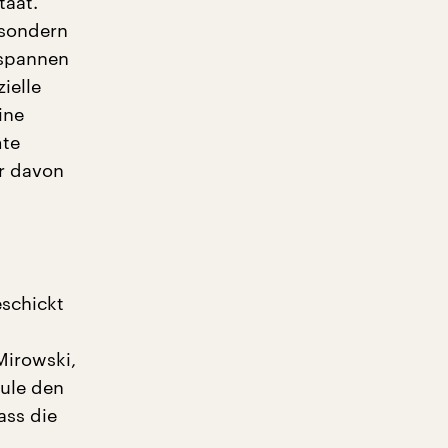
taat.
 sondern
n spannen
ielle
ine
mte
er davon
schickt
Mirowski,
hule den
ass die