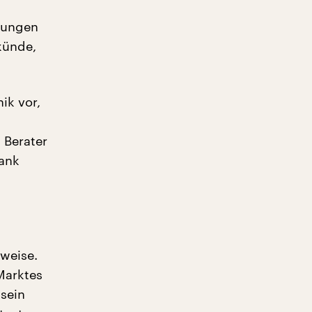
sungen
künde,
ik vor,
 Berater
ank
sweise.
Marktes
sein