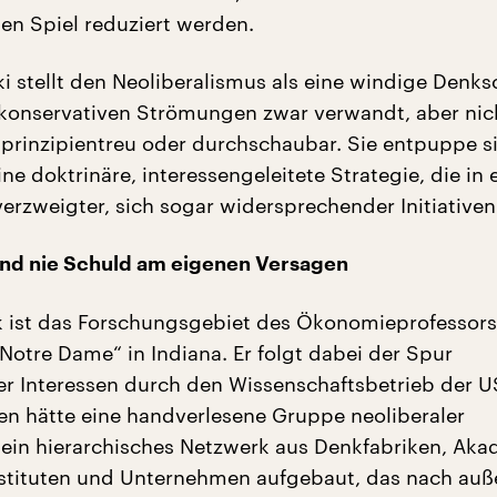
en Spiel reduziert werden.
i stellt den Neoliberalismus als eine windige Denks
 konservativen Strömungen zwar verwandt, aber nic
prinzipientreu oder durchschaubar. Sie entpuppe s
ine doktrinäre, interessengeleitete Strategie, die in
erzweigter, sich sogar widersprechender Initiativen
ind nie Schuld am eigenen Versagen
ik ist das Forschungsgebiet des Ökonomieprofessors
 Notre Dame“ in Indiana. Er folgt dabei der Spur
her Interessen durch den Wissenschaftsbetrieb der U
en hätte eine handverlesene Gruppe neoliberaler
er ein hierarchisches Netzwerk aus Denkfabriken, Ak
nstituten und Unternehmen aufgebaut, das nach auß