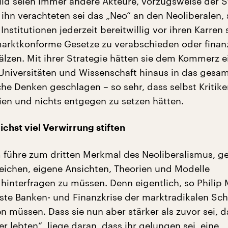
ld seien immer andere Akteure, vorzugsweise der S
e ihn verachteten sei das „Neo“ an den Neoliberalen,
 Institutionen jederzeit bereitwillig vor ihren Karre
rktkonforme Gesetze zu verabschieden oder finanz
lzen. Mit ihrer Strategie hätten sie dem Kommerz e
Universitäten und Wissenschaft hinaus in das gesa
che Denken geschlagen – so sehr, dass selbst Kritik
ien und nichts entgegen zu setzen hätten.
ichst viel Verwirrung stiften
führe zum dritten Merkmal des Neoliberalismus, ge
ichen, eigene Ansichten, Theorien und Modelle
 hinterfragen zu müssen. Denn eigentlich, so Philip 
gste Banken- und Finanzkrise der marktradikalen Sc
 müssen. Dass sie nun aber stärker als zuvor sei, d
r lebten“, liege daran, dass ihr gelungen sei, eine