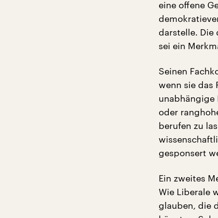
eine offene Ge
demokratieve
darstelle. Di
sei ein Merkm
Seinen Fachko
wenn sie das
unabhängige E
oder ranghohe
berufen zu las
wissenschaftl
gesponsert w
Ein zweites M
Wie Liberale 
glauben, die 