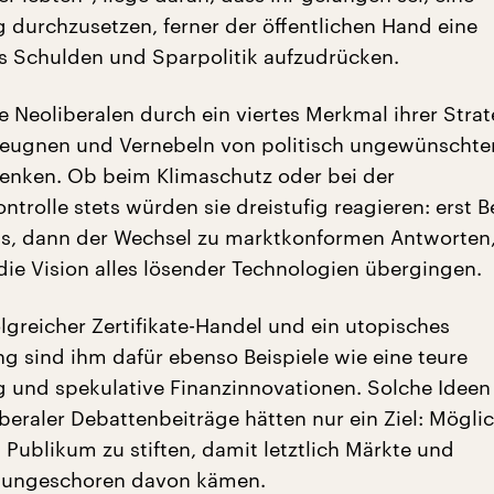
 durchzusetzen, ferner der öffentlichen Hand eine
s Schulden und Sparpolitik aufzudrücken.
e Neoliberalen durch ein viertes Merkmal ihrer Strat
 Leugnen und Vernebeln von politisch ungewünschte
enken. Ob beim Klimaschutz oder bei der
trolle stets würden sie dreistufig reagieren: erst B
s, dann der Wechsel zu marktkonformen Antworten,
 die Vision alles lösender Technologien übergingen.
lgreicher Zertifikate-Handel und ein utopisches
g sind ihm dafür ebenso Beispiele wie eine teure
 und spekulative Finanzinnovationen. Solche Ideen
iberaler Debattenbeiträge hätten nur ein Ziel: Möglic
 Publikum zu stiften, damit letztlich Märkte und
ungeschoren davon kämen.