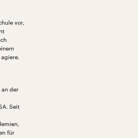
chule vor,
ht
ich
 einem
 agiere.
 an der
SA. Seit
ademien,
en für