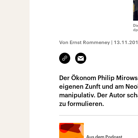
Di
dp
Von Ernst Rommeney
|
13.11.20
Link
Email
kopieren/teilen
Der Ökonom Philip Mirowsk
eigenen Zunft und am Neoli
manipulativ. Der Autor scha
zu formulieren.
Aus dem Podcast