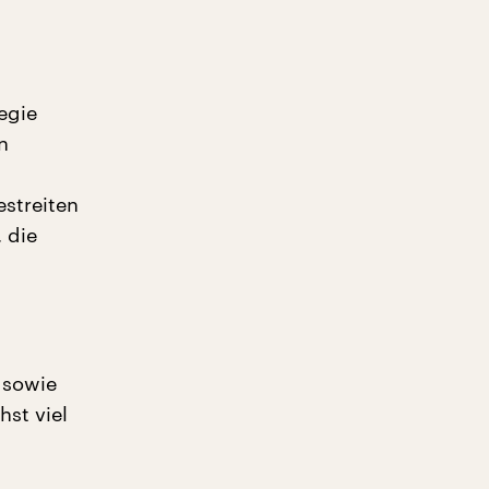
egie
n
estreiten
 die
 sowie
hst viel