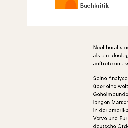
Buchkritik
Neoliberalism
als ein ideolo
auftrete und 
Seine Analyse 
über eine wel
Geheimbundes
langen Marsch
in der amerik
Verve und Fur
deutsche Ordo