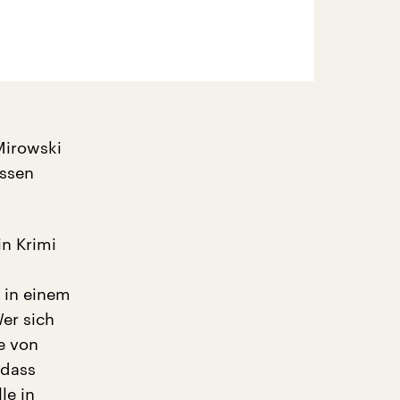
Mirowski
essen
in Krimi
 in einem
er sich
e von
 dass
le in