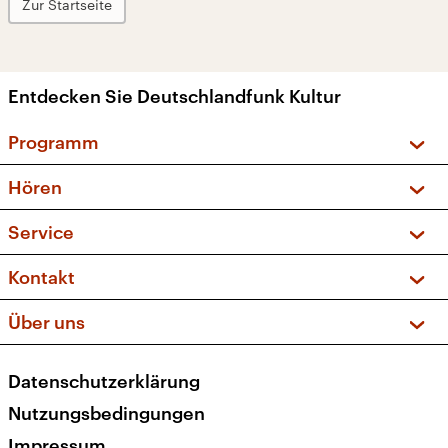
Zur Startseite
Entdecken Sie Deutschlandfunk Kultur
Programm
Vorschau und Rückschau
Hören
Sendungen und Podcasts
Livestream
Service
Musikliste
Frequenzen (UKW + DAB+)
FAQ
Kontakt
Kakadu – Das Kinderprogramm
Apps
Archiv
Hörerservice
Über uns
Newsletter
Social Media
Deutschlandradio
RSS
Datenschutzerklärung
Presse
Veranstaltungen
Nutzungsbedingungen
Karriere
Impressum