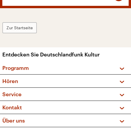
Zur Startseite
Entdecken Sie Deutschlandfunk Kultur
Programm
Vorschau und Rückschau
Hören
Sendungen und Podcasts
Livestream
Service
Musikliste
Frequenzen (UKW + DAB+)
FAQ
Kontakt
Kakadu – Das Kinderprogramm
Apps
Archiv
Hörerservice
Über uns
Newsletter
Social Media