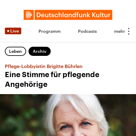
Live
Programm
Podcasts
Leben
Archiv
Pflege-Lobbyistin Brigitte Bührlen
Eine Stimme für pflegende
Angehörige