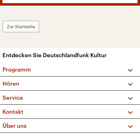
Zur Startseite
Entdecken Sie Deutschlandfunk Kultur
Programm
Vorschau und Rückschau
Hören
Sendungen und Podcasts
Livestream
Service
Musikliste
Frequenzen (UKW + DAB+)
FAQ
Kontakt
Kakadu – Das Kinderprogramm
Apps
Archiv
Hörerservice
Über uns
Newsletter
Social Media
Deutschlandradio
RSS