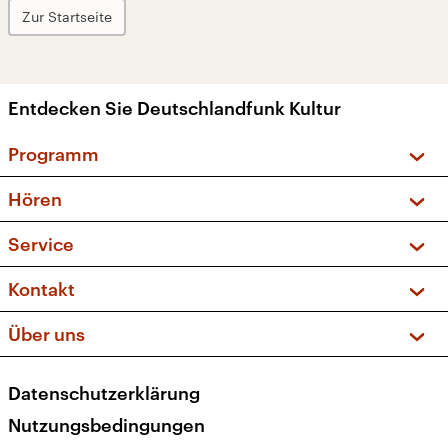
Zur Startseite
Entdecken Sie Deutschlandfunk Kultur
Programm
Vorschau und Rückschau
Hören
Sendungen und Podcasts
Livestream
Service
Musikliste
Frequenzen (UKW + DAB+)
FAQ
Kontakt
Kakadu – Das Kinderprogramm
Apps
Archiv
Hörerservice
Über uns
Newsletter
Social Media
Deutschlandradio
RSS
Datenschutzerklärung
Presse
Veranstaltungen
Nutzungsbedingungen
Karriere