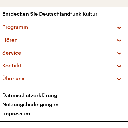
Entdecken Sie Deutschlandfunk Kultur
Programm
Vorschau und Rückschau
Hören
Sendungen und Podcasts
Livestream
Service
Musikliste
Frequenzen (UKW + DAB+)
FAQ
Kontakt
Kakadu – Das Kinderprogramm
Apps
Archiv
Hörerservice
Über uns
Newsletter
Social Media
Deutschlandradio
RSS
Datenschutzerklärung
Presse
Veranstaltungen
Nutzungsbedingungen
Karriere
Impressum
Transparenz
Korrekturen und Richtigstellungen