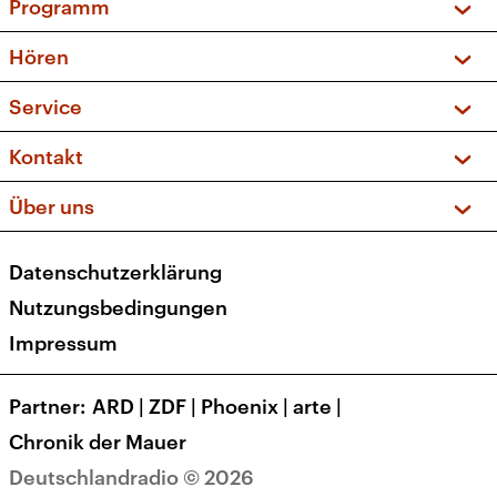
Programm
Vorschau und Rückschau
Hören
Sendungen und Podcasts
Livestream
Service
Musikliste
Frequenzen (UKW + DAB+)
FAQ
Kontakt
Kakadu – Das Kinderprogramm
Apps
Archiv
Hörerservice
Über uns
Newsletter
Social Media
Deutschlandradio
RSS
Datenschutzerklärung
Presse
Veranstaltungen
Nutzungsbedingungen
Karriere
Impressum
Transparenz
Korrekturen und Richtigstellungen
Partner
ARD
|
ZDF
|
Phoenix
|
arte
|
Barrierefreiheit
Chronik der Mauer
Deutschlandradio © 2026