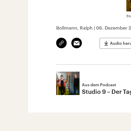
St
Bollmann, Ralph
|
06. Dezember 2
Link
Email
Audio her
kopieren/teilen
Aus dem Podcast
Studio 9 – Der Tag