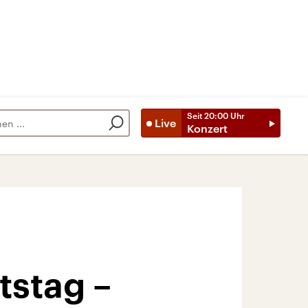
Seit
20:00
Uhr
Live
Konzert
tstag –