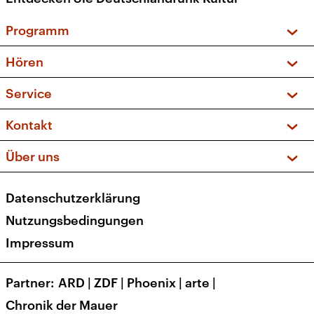
Programm
Vorschau und Rückschau
Hören
Sendungen und Podcasts
Livestream
Service
Musikliste
Frequenzen (UKW + DAB+)
FAQ
Kontakt
Kakadu – Das Kinderprogramm
Apps
Archiv
Hörerservice
Über uns
Newsletter
Social Media
Deutschlandradio
RSS
Datenschutzerklärung
Presse
Veranstaltungen
Nutzungsbedingungen
Karriere
Impressum
Transparenz
Korrekturen und Richtigstellungen
Partner
ARD
|
ZDF
|
Phoenix
|
arte
|
Barrierefreiheit
Chronik der Mauer