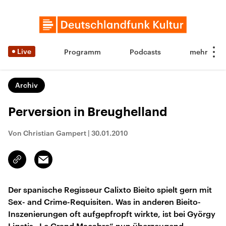
Live
Programm
Podcasts
Archiv
Perversion in Breughelland
Von Christian Gampert
|
30.01.2010
Email
Link
kopieren/teilen
Der spanische Regisseur Calixto Bieito spielt gern mit
Sex- and Crime-Requisiten. Was in anderen Bieito-
Inszenierungen oft aufgepfropft wirkte, ist bei György
Ligetis „Le Grand Macabre“ nun überzeugend