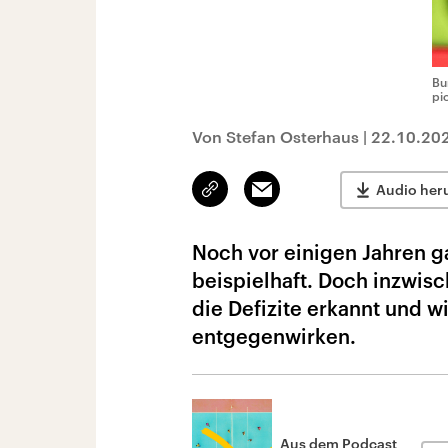
Bu
pi
Von Stefan Osterhaus
|
22.10.20
Link
Email
Audio her
kopieren/teilen
Noch vor einigen Jahren g
beispielhaft. Doch inzwis
die Defizite erkannt und w
entgegenwirken.
Aus dem Podcast