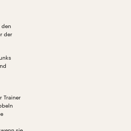
r den
r der
funks
und
r Trainer
bbeln
ne
, wenn sie