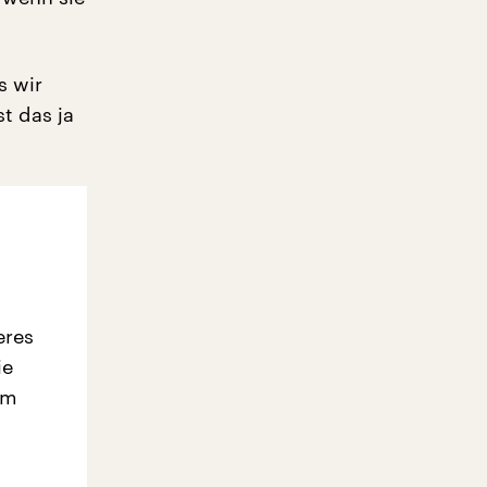
s wir
t das ja
eres
ie
em