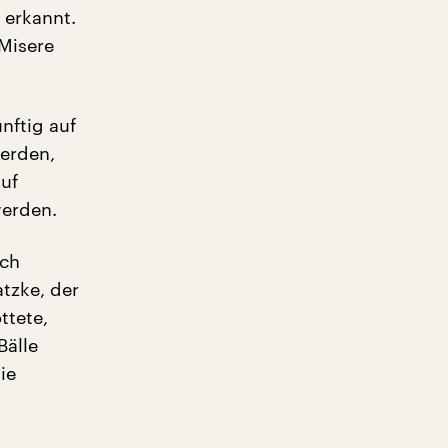
s erkannt.
 Misere
nftig auf
werden,
auf
werden.
ich
tzke, der
ttete,
Bälle
ie
.