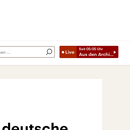
Seit
05:05
Uhr
Live
Aus den Archiven
r deutsche