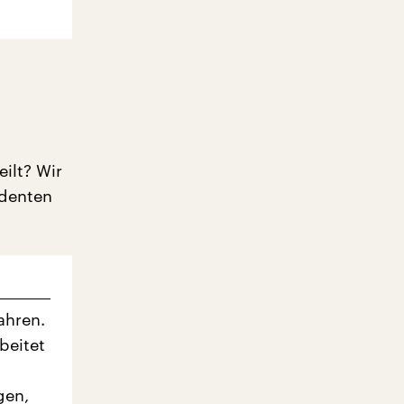
ilt? Wir
identen
ahren.
beitet
gen,