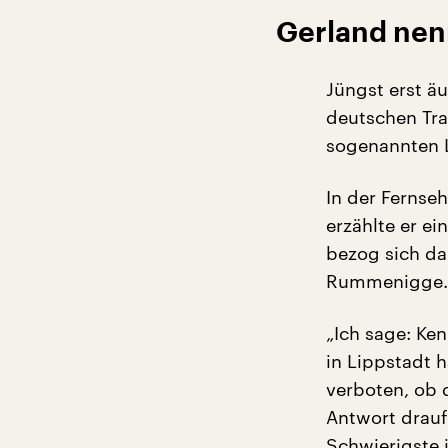
Gerland nen
Jüngst erst ä
deutschen Tra
sogenannten L
In der Fernse
erzählte er ei
bezog sich da
Rummenigge.
„Ich sage: Ken
in Lippstadt
verboten, ob 
Antwort drauf
Schwierigste i