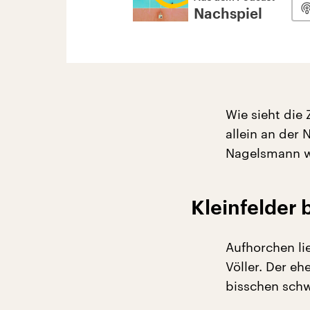
Nachspiel
Wie sieht die
allein an der 
Nagelsmann wä
Kleinfelder 
Aufhorchen li
Völler. Der eh
bisschen schw