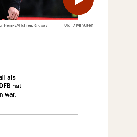
06:17 Minuten
zur Heim-EM führen.
© dpa /
ll als
DFB hat
n war,