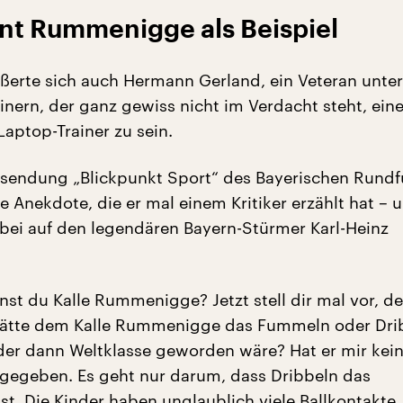
nt Rummenigge als Beispiel
ußerte sich auch Hermann Gerland, ein Veteran unte
inern, der ganz gewiss nicht im Verdacht steht, eine
aptop-Trainer zu sein.
hsendung „Blickpunkt Sport“ des Bayerischen Rund
ne Anekdote, die er mal einem Kritiker erzählt hat – 
bei auf den legendären Bayern-Stürmer Karl-Heinz
nst du Kalle Rummenigge? Jetzt stell dir mal vor, de
 hätte dem Kalle Rummenigge das Fummeln oder Dri
der dann Weltklasse geworden wäre? Hat er mir kei
gegeben. Es geht nur darum, dass Dribbeln das
st. Die Kinder haben unglaublich viele Ballkontakte